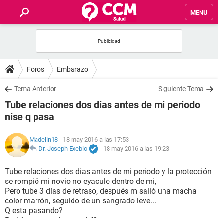
MENU
INICIO
FOROS
Foros
Embarazo
SALUD
Tema Anterior
Siguiente Tema
Tube relaciones dos dias antes de mi periodo
FAMILIA
nise q pasa
NUTRICIÓN
Madelin18
- 18 may 2016 a las 17:53
Dr. Joseph Exebio
-
18 may 2016 a las 19:23
BIENESTAR
Tube relaciones dos dias antes de mi periodo y la protección
se rompió mi novio no eyaculo dentro de mi,
SEXUALIDAD
Pero tube 3 días de retraso, después m salió una macha
color marrón, seguido de un sangrado leve...
Q esta pasando?
GLOSARIO