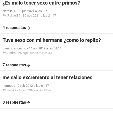
¿Es malo tener sexo entre primos?
Natalia-18
-
8 jun 2021 a las 00:19
Rafael34
-
30 nov 2021 a las 21:47
4 respuestas
Tuve sexo con mi hermana ¿como lo repito?
usuario anónimo
-
14 abr 2019 a las 01:11
Safiro
-
25 ago 2020 a las 06:43
7 respuestas
me salio excremento al tener relaciones
hermosa
-
9 feb 2012 a las 01:17
Jonas
-
13 abr 2022 a las 19:47
8 respuestas