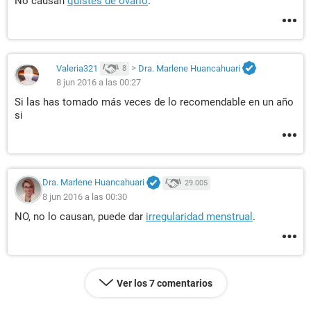
No causan
quistes de ovario
.
Valeria321
>
Dra. Marlene Huancahuari
8
8 jun 2016 a las 00:27
Si las has tomado más veces de lo recomendable en un año
si
Dra. Marlene Huancahuari
29.005
8 jun 2016 a las 00:30
NO, no lo causan, puede dar
irregularidad menstrual
.
Ver los 7 comentarios