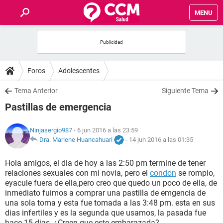
MENU
INICIO
FOROS
Foros
Adolescentes
SALUD
Tema Anterior
Siguiente Tema
Pastillas de emergencia
FAMILIA
Ninjasergio987
- 6 jun 2016 a las 23:59
NUTRICIÓN
Dra. Marlene Huancahuari
-
14 jun 2016 a las 01:35
Hola amigos, el dia de hoy a las 2:50 pm termine de tener
BIENESTAR
relaciones sexuales con mi novia, pero el
condon
se rompio,
eyacule fuera de ella,pero creo que quedo un poco de ella, de
SEXUALIDAD
inmediato fuimos a comprar una pastilla de emgencia de
una sola toma y esta fue tomada a las 3:48 pm. esta en sus
dias infertiles y es la segunda que usamos, la pasada fue
GLOSARIO
hace 15 dias. ¿Creen que este embarazada?