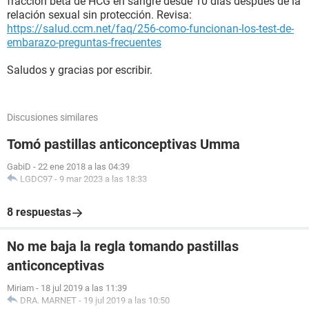
fracción beta de HCG en sangre desde 10 días después de la
relación sexual sin protección. Revisa:
https://salud.ccm.net/faq/256-como-funcionan-los-test-de-
embarazo-preguntas-frecuentes
Saludos y gracias por escribir.
Discusiones similares
Tomó pastillas anticonceptivas Umma
GabiD
-
22 ene 2018 a las 04:39
LGDC97
-
9 mar 2023 a las 18:33
8 respuestas
No me baja la regla tomando pastillas
anticonceptivas
Miriam
-
18 jul 2019 a las 11:39
DRA. MARNET
-
19 jul 2019 a las 10:50