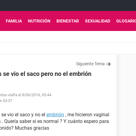
FAMILIA
NUTRICIÓN
BIENESTAR
SEXUALIDAD
GLOSARI
Siguiente Tema
 se vio el saco pero no el embrión
rlos-vialfa el 8/06/2016, 05:44
as 03:37
 se vio el saco y no el
embrión
, me hicieron vaginal
. Quería saber si es normal ? Y cuánto espero para
asonido? Muchas gracias