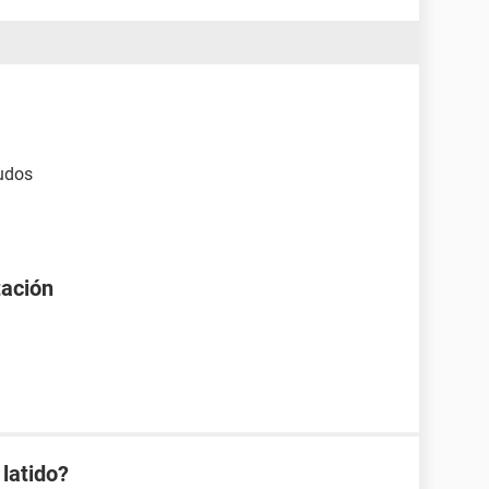
ludos
tación
latido?