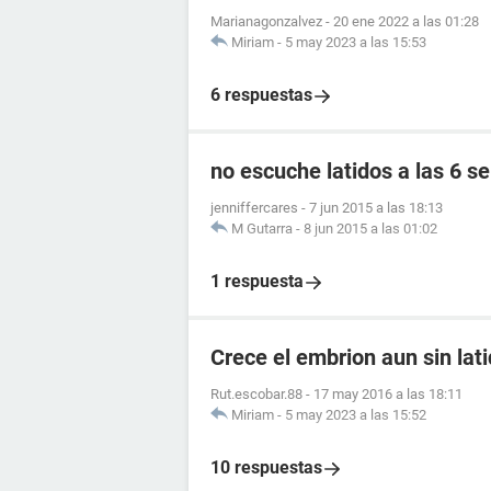
Marianagonzalvez
-
20 ene 2022 a las 01:28
Miriam
-
5 may 2023 a las 15:53
6 respuestas
no escuche latidos a las 6 
jenniffercares
-
7 jun 2015 a las 18:13
M Gutarra
-
8 jun 2015 a las 01:02
1 respuesta
Crece el embrion aun sin lat
Rut.escobar.88
-
17 may 2016 a las 18:11
Miriam
-
5 may 2023 a las 15:52
10 respuestas