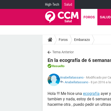
High-Tech
Salud
FOROS
SALUD
Foros
Embarazo
Tema Anterior
En la ecografía de 6 semanas
Resuelto
Anabellatassano
- Modificado por Ca
Anabellatassano
-
8 jun 2016 a l
Hola !!! Me hice una
ecografía
ayer y
tambien y nada, estoy de 6 semanas 
hacerme otra , puedo pedir un ultr