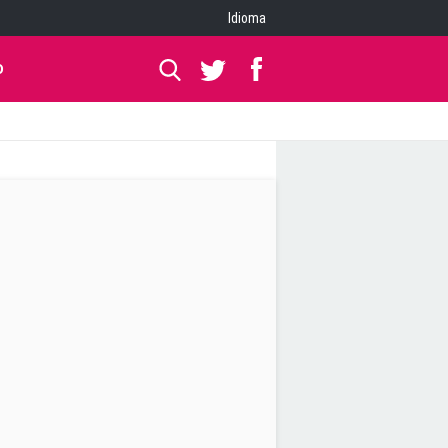
Idioma
O