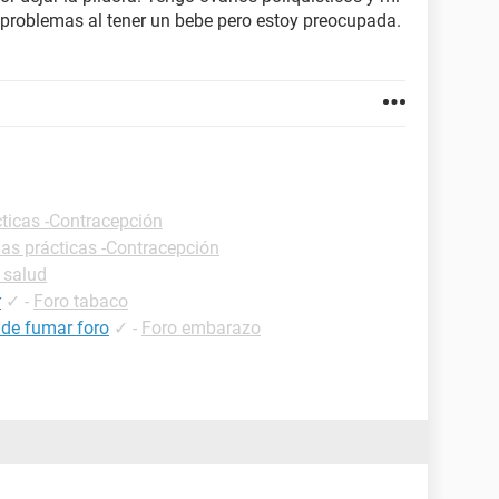
 problemas al tener un bebe pero estoy preocupada.
cticas -Contracepción
has prácticas -Contracepción
 salud
r
✓
-
Foro tabaco
 de fumar foro
✓
-
Foro embarazo