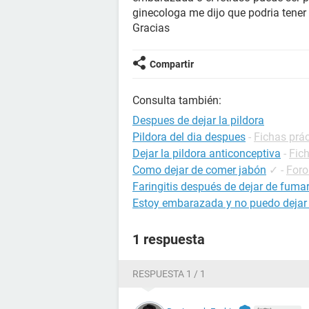
ginecologa me dijo que podria tener
Gracias
Compartir
Consulta también:
Despues de dejar la pildora
Pildora del dia despues
-
Fichas prá
Dejar la pildora anticonceptiva
-
Fic
Como dejar de comer jabón
✓
-
Foro
Faringitis después de dejar de fuma
Estoy embarazada y no puedo dejar
1 respuesta
RESPUESTA 1 / 1