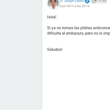
Dr. Joseph Exebio
16.358
8 jun 2016 a las 20:14
Hola!
Si ya no tomas las pildras anticoncep
dificulta el embarazo, pero no lo impo
Saludos!