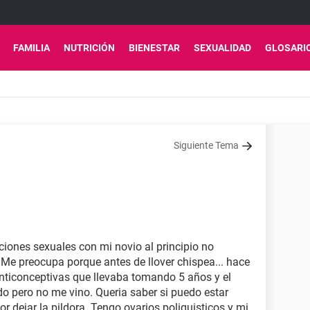
FAMILIA
NUTRICIÓN
BIENESTAR
SEXUALIDAD
GLOSARI
Siguiente Tema
ciones sexuales con mi novio al principio no
Me preocupa porque antes de llover chispea... hace
anticonceptivas que llevaba tomando 5 años y el
do pero no me vino. Queria saber si puedo estar
r dejar la pildora. Tengo ovarios poliquisticos y mi