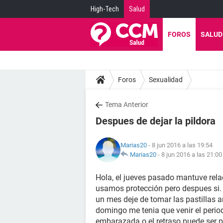
High-Tech
Salud
FOROS
SALUD
Foros
Sexualidad
Tema Anterior
Despues de dejar la pildora
Marias20
- 8 jun 2016 a las 19:54
Marias20
-
8 jun 2016 a las 21:00
Hola, el jueves pasado mantuve rela
usamos protección pero despues si. 
un mes deje de tomar las pastillas 
domingo me tenia que venir el perio
embarazada o el retraso puede ser po