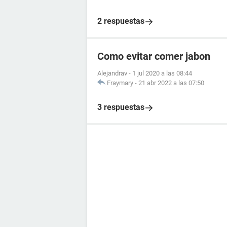
2 respuestas
Como evitar comer jabon
Alejandrav
-
1 jul 2020 a las 08:44
Fraymary
-
21 abr 2022 a las 07:50
3 respuestas