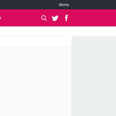
Idioma
O