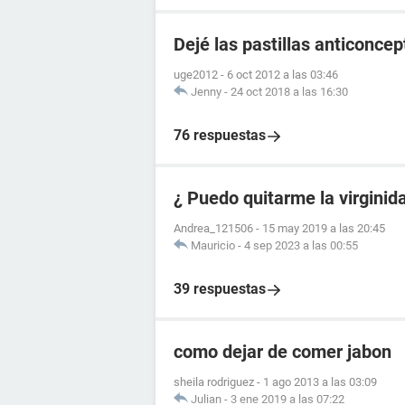
Dejé las pastillas anticonce
uge2012
-
6 oct 2012 a las 03:46
Jenny
-
24 oct 2018 a las 16:30
76 respuestas
¿ Puedo quitarme la virgini
Andrea_121506
-
15 may 2019 a las 20:45
Mauricio
-
4 sep 2023 a las 00:55
39 respuestas
como dejar de comer jabon
sheila rodriguez
-
1 ago 2013 a las 03:09
Julian
-
3 ene 2019 a las 07:22