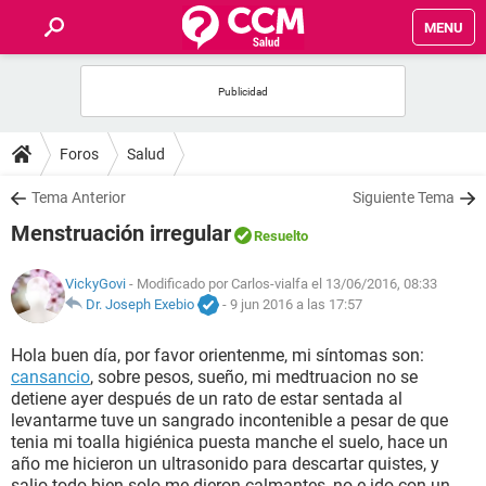
MENU
INICIO
FOROS
Foros
Salud
SALUD
Tema Anterior
Siguiente Tema
Menstruación irregular
Resuelto
FAMILIA
VickyGovi
- Modificado por Carlos-vialfa el 13/06/2016, 08:33
NUTRICIÓN
Dr. Joseph Exebio
-
9 jun 2016 a las 17:57
Hola buen día, por favor orientenme, mi síntomas son:
BIENESTAR
cansancio
, sobre pesos, sueño, mi medtruacion no se
detiene ayer después de un rato de estar sentada al
SEXUALIDAD
levantarme tuve un sangrado incontenible a pesar de que
tenia mi toalla higiénica puesta manche el suelo, hace un
año me hicieron un ultrasonido para descartar quistes, y
GLOSARIO
salio todo bien solo me dieron calmantes, no e ido con un