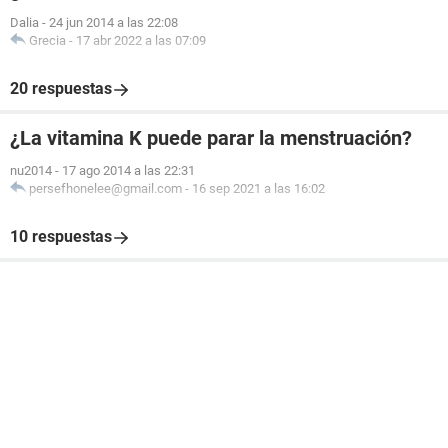
Dalia
-
24 jun 2014 a las 22:08
Grecia
-
17 abr 2022 a las 07:09
20 respuestas
¿La vitamina K puede parar la menstruación?
nu2014
-
17 ago 2014 a las 22:31
persefhonelee@gmail.com
-
16 sep 2021 a las 16:02
10 respuestas