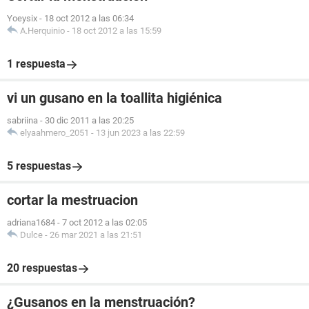
Yoeysix
-
18 oct 2012 a las 06:34
A.Herquinio
-
18 oct 2012 a las 15:59
1 respuesta
vi un gusano en la toallita higiénica
sabriina
-
30 dic 2011 a las 20:25
elyaahmero_2051
-
13 jun 2023 a las 22:59
5 respuestas
cortar la mestruacion
adriana1684
-
7 oct 2012 a las 02:05
Dulce
-
26 mar 2021 a las 21:51
20 respuestas
¿Gusanos en la menstruación?