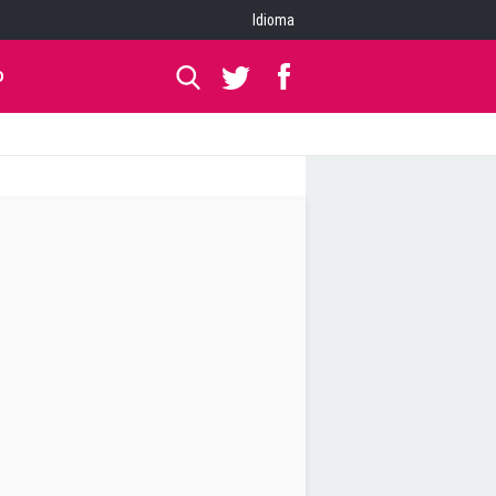
Idioma
O