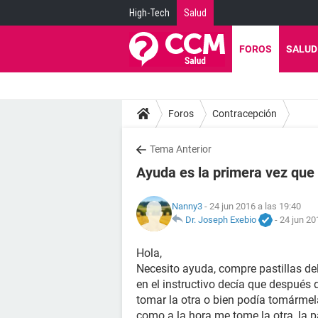
High-Tech
Salud
FOROS
SALUD
Foros
Contracepción
Tema Anterior
Ayuda es la primera vez que 
Nanny3
- 24 jun 2016 a las 19:40
Dr. Joseph Exebio
-
24 jun 20
Hola,
Necesito ayuda, compre pastillas de
en el instructivo decía que después
tomar la otra o bien podía tomárme
como a la hora me tome la otra, la pa