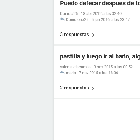
Puedo defecar despues de to
Daniela25
-
18 abr 2012 a las 02:40
Danistone25
-
5 jun 2016 a las 23:47
3 respuestas
pastilla y luego ir al baño, a
valenzuelacamila
-
3 nov 2015 a las 00:52
maria
-
7 nov 2015 a las 18:36
2 respuestas