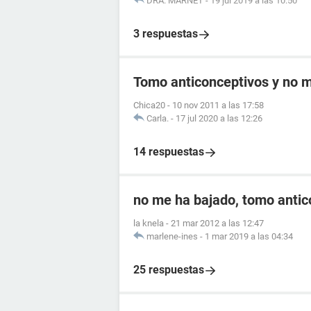
DRA. MARNET
-
19 jul 2019 a las 10:50
3 respuestas
Tomo anticonceptivos y no me
Chica20
-
10 nov 2011 a las 17:58
Carla.
-
17 jul 2020 a las 12:26
14 respuestas
no me ha bajado, tomo antic
la knela
-
21 mar 2012 a las 12:47
marlene-ines
-
1 mar 2019 a las 04:34
25 respuestas