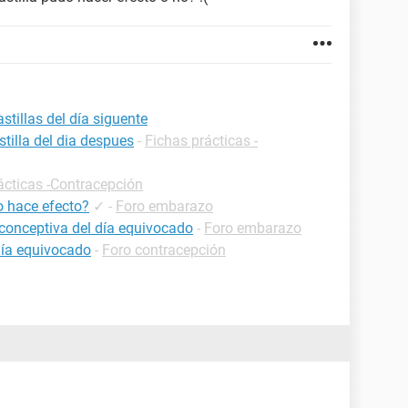
tillas del día siguente
tilla del dia despues
-
Fichas prácticas -
ácticas -Contracepción
o hace efecto?
✓
-
Foro embarazo
iconceptiva del día equivocado
-
Foro embarazo
día equivocado
-
Foro contracepción