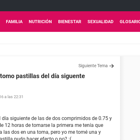
FAMILIA
NUTRICIÓN
BIENESTAR
SEXUALIDAD
GLOSARI
Siguiente Tema
tomo pastillas del día siguente
16 a las 22:31
l día siguiente de las de dos comprimidos de 0.75 y
 de 12 horas de tomarse la primera me tenía que
la las dos en una toma, pero yo me tomé una y
stilla pudo hacer efecto o no? :(