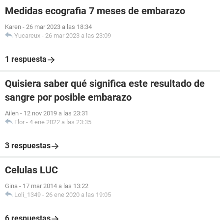
Medidas ecografia 7 meses de embarazo
Karen
-
26 mar 2023 a las 18:34
Yucareux
-
26 mar 2023 a las 23:09
1 respuesta
Quisiera saber qué significa este resultado de
sangre por posible embarazo
Ailen
-
12 nov 2019 a las 23:31
Flor
-
4 ene 2022 a las 23:35
3 respuestas
Celulas LUC
Gina
-
17 mar 2014 a las 13:22
Loli_1349
-
26 ene 2020 a las 19:05
6 respuestas