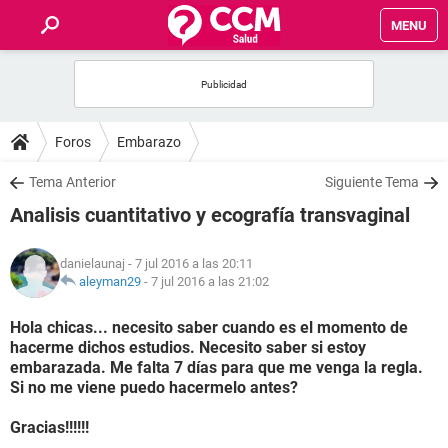
MENU
INICIO
FOROS
Foros
Embarazo
SALUD
Tema Anterior
Siguiente Tema
Analisis cuantitativo y ecografía transvaginal
FAMILIA
danielaunaj
- 7 jul 2016 a las 20:11
NUTRICIÓN
aleyman29
-
7 jul 2016 a las 21:02
Hola chicas... necesito saber cuando es el momento de
BIENESTAR
hacerme dichos estudios. Necesito saber si estoy
embarazada. Me falta 7 días para que me venga la regla.
SEXUALIDAD
Si no me viene puedo hacermelo antes?
Gracias!!!!!!
GLOSARIO