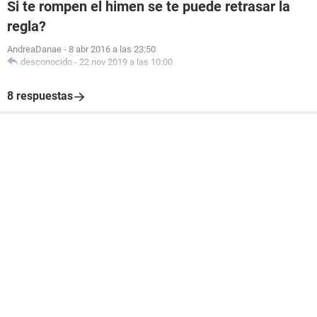
Si te rompen el himen se te puede retrasar la
regla?
AndreaDanae
-
8 abr 2016 a las 23:50
desconocido
-
22 nov 2019 a las 10:00
8 respuestas