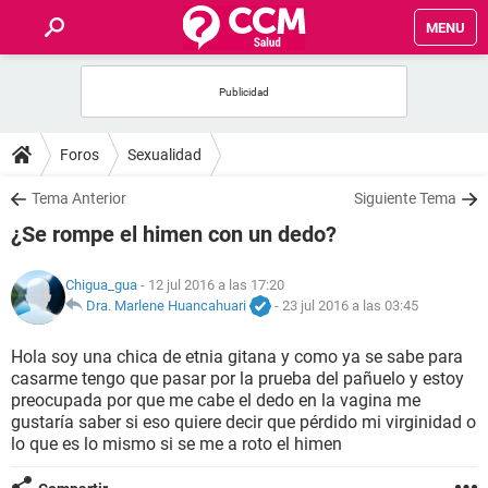
MENU
INICIO
FOROS
Foros
Sexualidad
SALUD
Tema Anterior
Siguiente Tema
¿Se rompe el himen con un dedo?
FAMILIA
Chigua_gua
- 12 jul 2016 a las 17:20
NUTRICIÓN
Dra. Marlene Huancahuari
-
23 jul 2016 a las 03:45
Hola soy una chica de etnia gitana y como ya se sabe para
BIENESTAR
casarme tengo que pasar por la prueba del pañuelo y estoy
preocupada por que me cabe el dedo en la vagina me
SEXUALIDAD
gustaría saber si eso quiere decir que pérdido mi virginidad o
lo que es lo mismo si se me a roto el himen
GLOSARIO