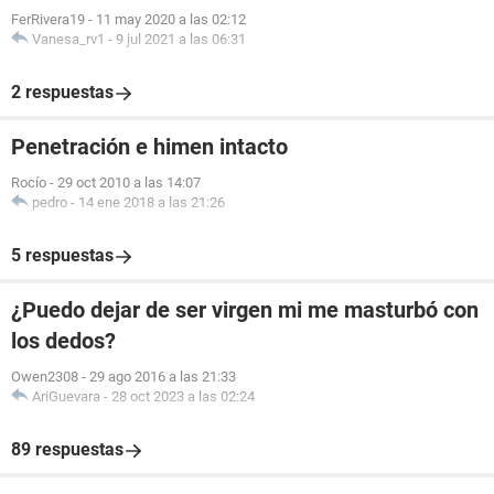
FerRivera19
-
11 may 2020 a las 02:12
Vanesa_rv1
-
9 jul 2021 a las 06:31
2 respuestas
Penetración e himen intacto
Rocío
-
29 oct 2010 a las 14:07
pedro
-
14 ene 2018 a las 21:26
5 respuestas
¿Puedo dejar de ser virgen mi me masturbó con
los dedos?
Owen2308
-
29 ago 2016 a las 21:33
AriGuevara
-
28 oct 2023 a las 02:24
89 respuestas