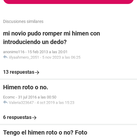
Discusiones similares
mi novio pudo romper mi himen con
introduciendo un dedo?
anonimo116
-
15 feb 2013 a las 20:01
iilyaahmero_2051
-
5 nov 2023 a las 06:25
13 respuestas
Himen roto o no.
Ecomc
-
31 jul 2016 a las 00:50
Valeria323647
-
4 oct 2019 a las 15:23
6 respuestas
Tengo el himen roto o no? Foto