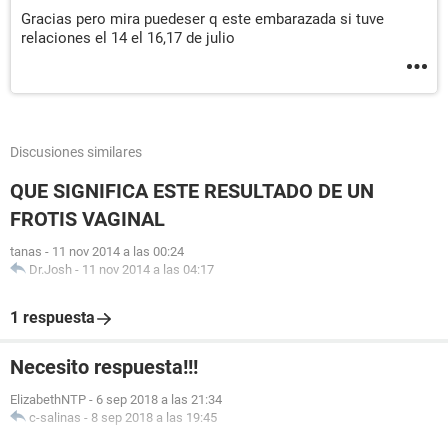
Gracias pero mira puedeser q este embarazada si tuve
relaciones el 14 el 16,17 de julio
Discusiones similares
QUE SIGNIFICA ESTE RESULTADO DE UN
FROTIS VAGINAL
tanas
-
11 nov 2014 a las 00:24
Dr.Josh
-
11 nov 2014 a las 04:17
1 respuesta
Necesito respuesta!!!
ElizabethNTP
-
6 sep 2018 a las 21:34
c-salinas
-
8 sep 2018 a las 19:45