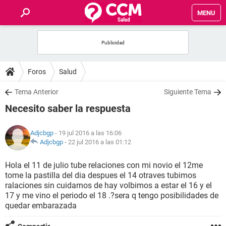
MENU
INICIO
FOROS
Foros
Salud
SALUD
Tema Anterior
Siguiente Tema
Necesito saber la respuesta
FAMILIA
Adjcbgp
- 19 jul 2016 a las 16:06
NUTRICIÓN
Adjcbgp
-
22 jul 2016 a las 01:12
Hola el 11 de julio tube relaciones con mi novio el 12me
BIENESTAR
tome la pastilla del dia despues el 14 otraves tubimos
ralaciones sin cuidarnos de hay volbimos a estar el 16 y el
SEXUALIDAD
17 y me vino el periodo el 18 .?sera q tengo posibilidades de
quedar embarazada
GLOSARIO