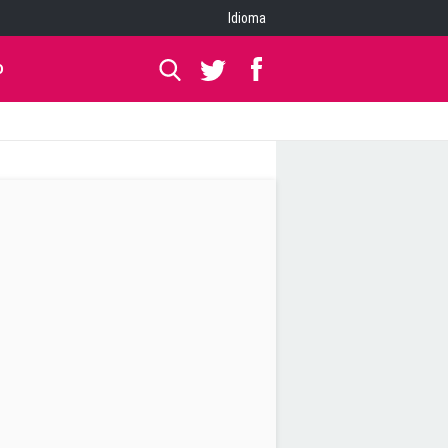
Idioma
O