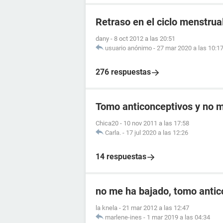
Retraso en el ciclo menstrual
dany
-
8 oct 2012 a las 20:51
usuario anónimo
-
27 mar 2020 a las 10:1
276 respuestas
Tomo anticonceptivos y no me
Chica20
-
10 nov 2011 a las 17:58
Carla.
-
17 jul 2020 a las 12:26
14 respuestas
no me ha bajado, tomo antic
la knela
-
21 mar 2012 a las 12:47
marlene-ines
-
1 mar 2019 a las 04:34