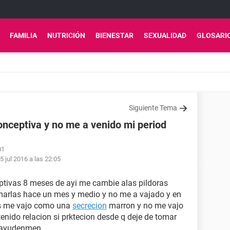
FAMILIA
NUTRICIÓN
BIENESTAR
SEXUALIDAD
GLOSARI
Siguiente Tema
onceptiva y no me a venido mi period
01
5 jul 2016 a las 22:05
ptivas 8 meses de ayi me cambie alas pildoras
marlas hace un mes y medio y no me a vajado y en
as me vajo como una
secrecion
marron y no me vajo
tenido relacion si prktecion desde q deje de tomar
 ayudenmen