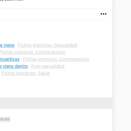
e viene
-
Fichas prácticas -Sexualidad
Fichas prácticas -Contracepción
onceptivas
-
Fichas prácticas -Contracepción
 viene dentro
-
Foro sexualidad
-
Fichas prácticas -Salud
29.005