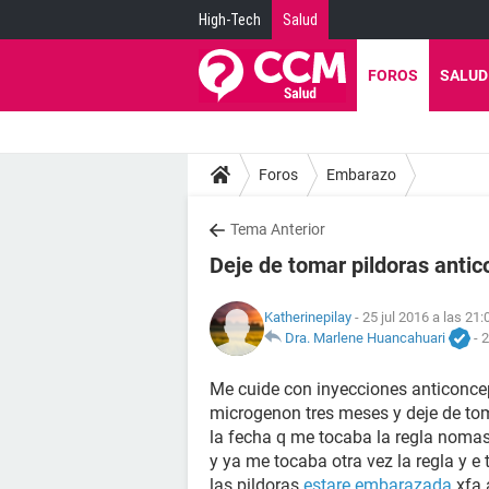
High-Tech
Salud
FOROS
SALUD
Foros
Embarazo
Tema Anterior
Deje de tomar pildoras antic
Katherinepilay
- 25 jul 2016 a las 21:
Dra. Marlene Huancahuari
-
2
Me cuide con inyecciones anticonce
microgenon tres meses y deje de to
la fecha q me tocaba la regla nom
y ya me tocaba otra vez la regla y e 
las pildoras
estare embarazada
xfa