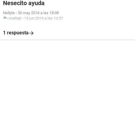
Nesecito ayuda
Nellyte
-
30 may 2016 a las 18:08
noeliajt
-
13 jun 2016 a las 12:57
1 respuesta