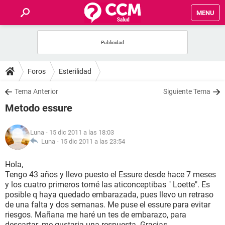
MENU
INICIO
FOROS
Foros
Esterilidad
SALUD
Tema Anterior
Siguiente Tema
Metodo essure
FAMILIA
Luna
- 15 dic 2011 a las 18:03
NUTRICIÓN
Luna -
15 dic 2011 a las 23:54
Hola,
BIENESTAR
Tengo 43 años y llevo puesto el Essure desde hace 7 meses
y los cuatro primeros tomé las aticonceptibas " Loette". Es
SEXUALIDAD
posible q haya quedado embarazada, pues llevo un retraso
de una falta y dos semanas. Me puse el essure para evitar
riesgos. Mañana me haré un tes de embarazo, para
GLOSARIO
descartar. me gustaria una respuesta. Gracias