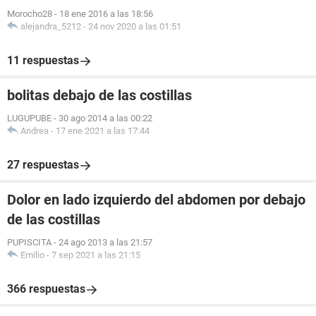
Morocho28
-
18 ene 2016 a las 18:56
alejandra_5212
-
24 nov 2020 a las 01:51
11 respuestas
bolitas debajo de las costillas
LUGUPUBE
-
30 ago 2014 a las 00:22
Andrea
-
17 ene 2021 a las 17:44
27 respuestas
Dolor en lado izquierdo del abdomen por debajo
de las costillas
PUPISCITA
-
24 ago 2013 a las 21:57
Emilio
-
7 sep 2021 a las 21:15
366 respuestas