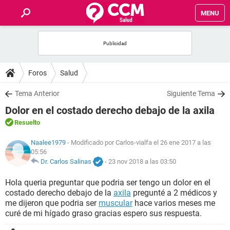
MENU
INICIO
FOROS
Foros
Salud
SALUD
Tema Anterior
Siguiente Tema
Dolor en el costado derecho debajo de la axila
FAMILIA
Resuelto
Naalee1979
- Modificado por Carlos-vialfa el 26 ene 2017 a las
NUTRICIÓN
05:56
Dr. Carlos Salinas
-
23 nov 2018 a las 03:50
BIENESTAR
Hola queria preguntar que podria ser tengo un dolor en el
costado derecho debajo de la
axila
pregunté a 2 médicos y
SEXUALIDAD
me dijeron que podria ser
muscular
hace varios meses me
curé de mi hígado graso gracias espero sus respuesta.
GLOSARIO