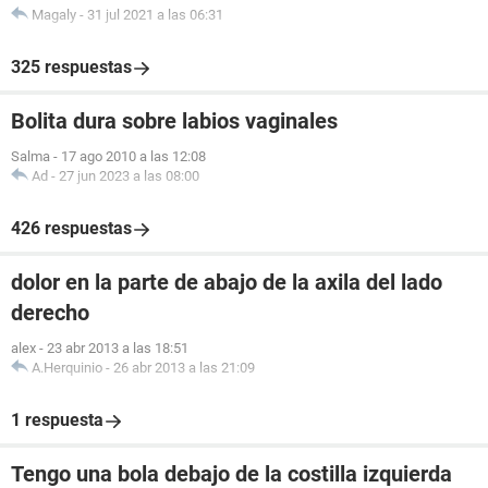
Magaly
-
31 jul 2021 a las 06:31
325 respuestas
Bolita dura sobre labios vaginales
Salma
-
17 ago 2010 a las 12:08
Ad
-
27 jun 2023 a las 08:00
426 respuestas
dolor en la parte de abajo de la axila del lado
derecho
alex
-
23 abr 2013 a las 18:51
A.Herquinio
-
26 abr 2013 a las 21:09
1 respuesta
Tengo una bola debajo de la costilla izquierda