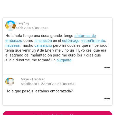
Fran@sg
6 feb 2020 a las 02:30
Hola hola tengo una duda grande, tengo
síntomas de
embarazo
como
hinchazón
en el
estómago
,
estreñimiento
,
nauseas
, mucho
cansancio
pero mi duda es qué mi periodo
tenía que venir un 9 de Ene y me vino un 11, yo creí que era
el sagrado de implantación pero me duró los 7 días que
suele durarme, me tomaré un
purgante
Maye
>
Fran@sg
Modificado el 22 mar 2022 a las 16:33
Hola que pasó,si estabas embarazada?