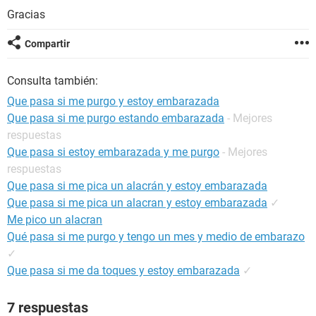
Gracias
Compartir
Consulta también:
Que pasa si me purgo y estoy embarazada
Que pasa si me purgo estando embarazada
- Mejores
respuestas
Que pasa si estoy embarazada y me purgo
- Mejores
respuestas
Que pasa si me pica un alacrán y estoy embarazada
Que pasa si me pica un alacran y estoy embarazada
✓
Me pico un alacran
Qué pasa si me purgo y tengo un mes y medio de embarazo
✓
Que pasa si me da toques y estoy embarazada
✓
7 respuestas