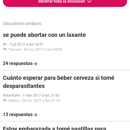
Mostrar toda la discusión
Discusiones similares
se puede abortar con un laxante
lili
-
7 jul 2012 a las 18:31
Tamara
-
30 nov 2017 a las 04:58
24 respuestas
Cuánto esperar para beber cerveza si tomé
desparasitantes
RobertoFe
-
1 mar 2017 a las 21:53
Mauro
-
28 nov 2021 a las 01:33
13 respuestas
Estoy embarazada y tomé pastillas para