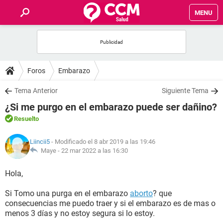
MENU
INICIO
FOROS
Foros
Embarazo
SALUD
Tema Anterior
Siguiente Tema
¿Si me purgo en el embarazo puede ser dañino?
FAMILIA
Resuelto
NUTRICIÓN
Liincii5
- Modificado el 8 abr 2019 a las 19:46
Maye -
22 mar 2022 a las 16:30
BIENESTAR
Hola,
SEXUALIDAD
Si Tomo una purga en el embarazo
aborto
? que
consecuencias me puedo traer y si el embarazo es de mas o
menos 3 días y no estoy segura si lo estoy.
GLOSARIO