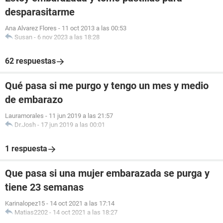
desparasitarme
Ana Alvarez Flores
-
11 oct 2013 a las 00:53
Susan
-
6 nov 2023 a las 18:28
62 respuestas
Qué pasa si me purgo y tengo un mes y medio
de embarazo
Lauramorales
-
11 jun 2019 a las 21:57
Dr.Josh
-
17 jun 2019 a las 00:01
1 respuesta
Que pasa si una mujer embarazada se purga y
tiene 23 semanas
Karinalopez15
-
14 oct 2021 a las 17:14
Matias2202
-
14 oct 2021 a las 18:27