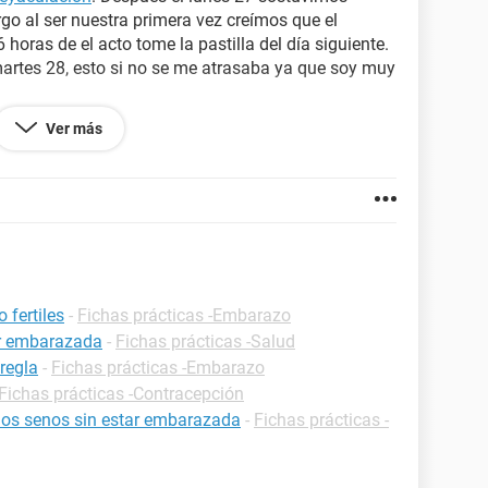
go al ser nuestra primera vez creímos que el
 horas de el acto tome la pastilla del día siguiente.
artes 28, esto si no se me atrasaba ya que soy muy
 pero solo fue un día. Mi
sangre
parecía normal, me
Ver más
les en mi ciclo.
das, puedo quedar embarazada?
 fertiles
-
Fichas prácticas -Embarazo
ar embarazada
-
Fichas prácticas -Salud
regla
-
Fichas prácticas -Embarazo
Fichas prácticas -Contracepción
 los senos sin estar embarazada
-
Fichas prácticas -