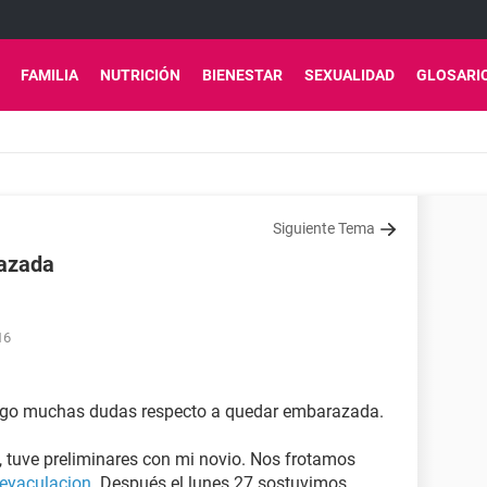
FAMILIA
NUTRICIÓN
BIENESTAR
SEXUALIDAD
GLOSARI
Siguiente Tema
razada
16
engo muchas dudas respecto a quedar embarazada.
 tuve preliminares con mi novio. Nos frotamos
eyaculacion
. Después el lunes 27 sostuvimos