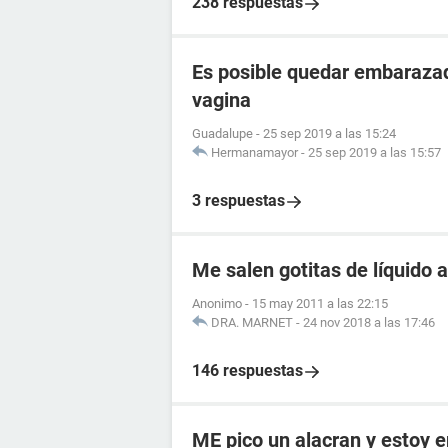
238 respuestas
Es posible quedar embarazad
vagina
Guadalupe
-
25 sep 2019 a las 15:24
Hermanamayor
-
25 sep 2019 a las 15:57
3 respuestas
Me salen gotitas de líquido a
Anonimo
-
15 may 2011 a las 22:15
DRA. MARNET
-
24 nov 2018 a las 17:46
146 respuestas
ME pico un alacran y estoy