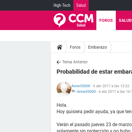
High-Tech
Salud
FOROS
SALUD
Foros
Embarazo
Tema Anterior
Probabilidad de estar emba
Anne35000
- 6 abr 2017 a las 13:22
Anne35000
-
6 abr 2017 a las 16:
Hola.
Hoy quisiera pedir ayuda, ya que t
Verán el pasado jueves 23 de marzo,
solamente sin protección y no hubo