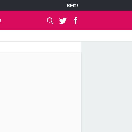
Idioma
O