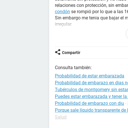
relaciones con protección, sin embar
condón
se rompió por lo que a las 16
Sin embargo me tenia que bajar el m
irregular.
Apenas el martes 4 de abril me bajó,
dieron fuertes cólicos también norma
Mas sin embargo sigo teniendo du
Compartir
Consulta también:
Probabilidad de estar embarazada
Probabilidad de embarazo en dias no
Tubérculos de montgomery sin est
Puedes estar embarazada y tener la 
Probabilidad de embarazo con diu
-
Porque sale líquido transparente de
Salud