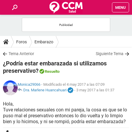
MENU
INICIO
FOROS
Foros
Embarazo
SALUD
Tema Anterior
Siguiente Tema
¿Podría estar embarazada si utilizamos
FAMILIA
preservativo?
Resuelto
NUTRICIÓN
Monica29066
- Modificado el 4 may 2017 a las 07:09
Dra. Marlene Huancahuari
-
3 may 2017 a las 01:37
BIENESTAR
Hola,
Tuve relaciones sexuales con mi pareja, la cosa es que se lo
SEXUALIDAD
puso mal el preservativo entonces lo dio vuelta y lo limpio
bien y lo hicimos, y ni se rompió, podría estar embarazada?
GLOSARIO