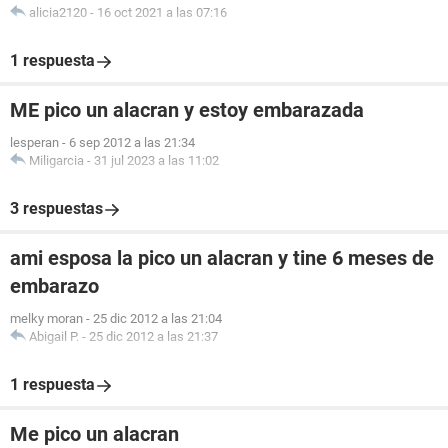
alicia2120
-
16 oct 2021 a las 07:16
1 respuesta
ME pico un alacran y estoy embarazada
lesperan
-
6 sep 2012 a las 21:34
Miligarcia
-
31 jul 2023 a las 11:02
3 respuestas
ami esposa la pico un alacran y tine 6 meses de
embarazo
melky moran
-
25 dic 2012 a las 21:04
Abigail P.
-
25 dic 2012 a las 21:37
1 respuesta
Me pico un alacran