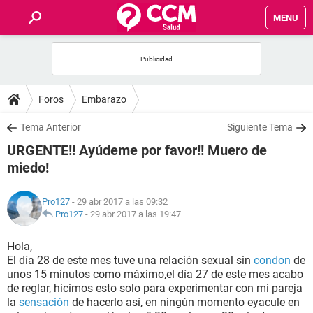
MENU
INICIO
FOROS
Foros
Embarazo
SALUD
Tema Anterior
Siguiente Tema
URGENTE!! Ayúdeme por favor!! Muero de
FAMILIA
miedo!
NUTRICIÓN
Pro127
- 29 abr 2017 a las 09:32
Pro127
-
29 abr 2017 a las 19:47
BIENESTAR
Hola,
El día 28 de este mes tuve una relación sexual sin
condon
de
SEXUALIDAD
unos 15 minutos como máximo,el día 27 de este mes acabo
de reglar, hicimos esto solo para experimentar con mi pareja
la
sensación
de hacerlo así, en ningún momento eyacule en
GLOSARIO