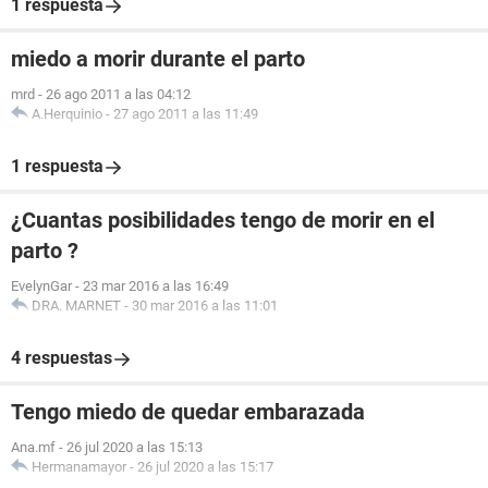
1 respuesta
miedo a morir durante el parto
mrd
-
26 ago 2011 a las 04:12
A.Herquinio
-
27 ago 2011 a las 11:49
1 respuesta
¿Cuantas posibilidades tengo de morir en el
parto ?
EvelynGar
-
23 mar 2016 a las 16:49
DRA. MARNET
-
30 mar 2016 a las 11:01
4 respuestas
Tengo miedo de quedar embarazada
Ana.mf
-
26 jul 2020 a las 15:13
Hermanamayor
-
26 jul 2020 a las 15:17