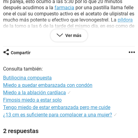
mi pareja, esto ocurrió a las 5:30 por lo que 20 minutos
después acudimos a la
farmacia
por una pastilla llama felle
one el cual su compuesto activo es el acetato de ulipistral es
mucho más potente u efectivo que levonogestrel. La
píldora
de la tomo a las 6 de la tarde del mismo día, en eso como de
las 8 comimos un
pepino
pero este ya estaba en mal estado
Ver más
por lo que solo devolvió el pepino sin llegar al reflejo
nauseoso ni el
vomito
... posteriormente a las 9:30 de la
noche empezó con los síntomas típicos después de
tomar la
Compartir
píldora
, el cual fueron dolor de cabeza,
dolor de estómago
y
náuseas
, por lo que aproximadamente a las 11 si llego a
Consulta también:
vomitar y en estos momentos sigue con mucho dolor por lo
que se tomo una butiliocina. Estoy muy preocupado!!! Por
Butiliocina compuesta
favor necesito su orientación y muchas gracias
Miedo a quedar embarazada con condón
Miedo a la ablación cardíaca
✓
Fimosis miedo a estar solo
Tengo miedo de estar embarazada pero me cuide
¿13 cm es suficiente para complacer a una mujer?
✓
2 respuestas