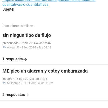
cualitativas-o-cuantitativas
Suerte!
Discusiones similares
sin ningun tipo de flujo
preocupada
-
7 feb 2014 a las 22:46
Abigail P.
-
8 feb 2014 a las 01:18
1 respuesta
ME pico un alacran y estoy embarazada
lesperan
-
6 sep 2012 a las 21:34
Miligarcia
-
31 jul 2023 a las 11:02
3 respuestas