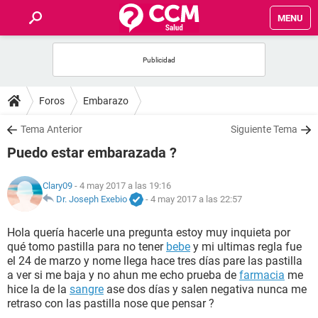
MENU
INICIO
FOROS
Foros
Embarazo
SALUD
Tema Anterior
Siguiente Tema
Puedo estar embarazada ?
FAMILIA
Clary09
- 4 may 2017 a las 19:16
NUTRICIÓN
Dr. Joseph Exebio
-
4 may 2017 a las 22:57
Hola quería hacerle una pregunta estoy muy inquieta por
BIENESTAR
qué tomo pastilla para no tener
bebe
y mi ultimas regla fue
el 24 de marzo y nome llega hace tres días pare las pastilla
SEXUALIDAD
a ver si me baja y no ahun me echo prueba de
farmacia
me
hice la de la
sangre
ase dos días y salen negativa nunca me
retraso con las pastilla nose que pensar ?
GLOSARIO