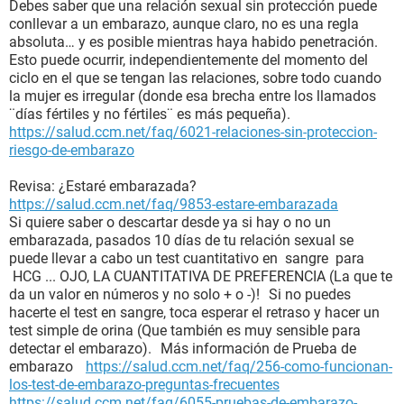
Debes saber que una relación sexual sin protección puede
conllevar a un embarazo, aunque claro, no es una regla
absoluta… y es posible mientras haya habido penetración.
Esto puede ocurrir, independientemente del momento del
ciclo en el que se tengan las relaciones, sobre todo cuando
la mujer es irregular (donde esa brecha entre los llamados
¨días fértiles y no fértiles¨ es más pequeña).
https://salud.ccm.net/faq/6021-relaciones-sin-proteccion-
riesgo-de-embarazo
Revisa: ¿Estaré embarazada?
https://salud.ccm.net/faq/9853-estare-embarazada
Si quiere saber o descartar desde ya si hay o no un
embarazada, pasados 10 días de tu relación sexual se
puede llevar a cabo un test cuantitativo en sangre para
HCG ... OJO, LA CUANTITATIVA DE PREFERENCIA (La que te
da un valor en números y no solo + o -)! Si no puedes
hacerte el test en sangre, toca esperar el retraso y hacer un
test simple de orina (Que también es muy sensible para
detectar el embarazo). Más información de Prueba de
embarazo
https://salud.ccm.net/faq/256-como-funcionan-
los-test-de-embarazo-preguntas-frecuentes
https://salud.ccm.net/faq/6055-pruebas-de-embarazo-