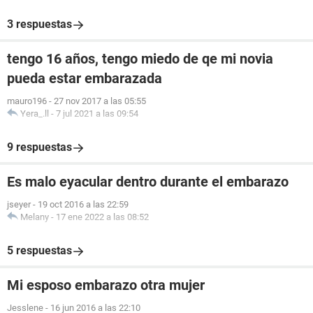
3 respuestas
tengo 16 años, tengo miedo de qe mi novia
pueda estar embarazada
mauro196
-
27 nov 2017 a las 05:55
Yera_.ll
-
7 jul 2021 a las 09:54
9 respuestas
Es malo eyacular dentro durante el embarazo
jseyer
-
19 oct 2016 a las 22:59
Melany
-
17 ene 2022 a las 08:52
5 respuestas
Mi esposo embarazo otra mujer
Jesslene
-
16 jun 2016 a las 22:10