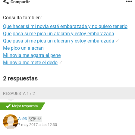
Compartir
Consulta también:
Que hacer si mi novia está embarazada y no quiero tenerlo
Que pasa si me pica un alacrán y estoy embarazada
Que pasa si me pica un alacran y estoy embarazada
✓
Me pico un alacran
Mi novia me agarra el pene
Mi novia me mete el dedo
✓
2 respuestas
RESPUESTA 1 / 2
Mejor respuesta
An93
62
7 may 2017 a las 12:30