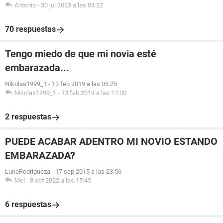
Antonio
-
30 jul 2023 a las 04:22
70 respuestas
Tengo miedo de que mi novia esté
embarazada...
Nikolas1999_1
-
13 feb 2019 a las 05:25
Nikolas1999_1
-
13 feb 2019 a las 17:00
2 respuestas
PUEDE ACABAR ADENTRO MI NOVIO ESTANDO
EMBARAZADA?
LunaRodrigueza
-
17 sep 2015 a las 23:56
Mel
-
8 oct 2022 a las 15:45
6 respuestas