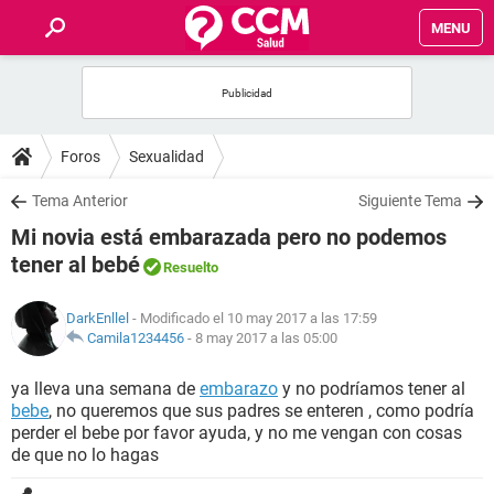
MENU
INICIO
FOROS
Foros
Sexualidad
SALUD
Tema Anterior
Siguiente Tema
Mi novia está embarazada pero no podemos
FAMILIA
tener al bebé
Resuelto
NUTRICIÓN
DarkEnllel
- Modificado el 10 may 2017 a las 17:59
Camila1234456
-
8 may 2017 a las 05:00
BIENESTAR
ya lleva una semana de
embarazo
y no podríamos tener al
bebe
, no queremos que sus padres se enteren , como podría
SEXUALIDAD
perder el bebe por favor ayuda, y no me vengan con cosas
de que no lo hagas
GLOSARIO