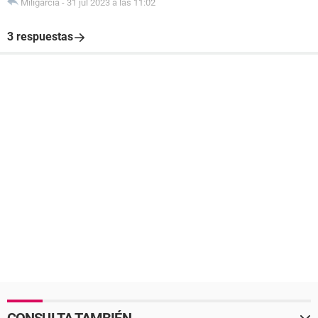
Miligarcia
-
31 jul 2023 a las 11:02
3 respuestas