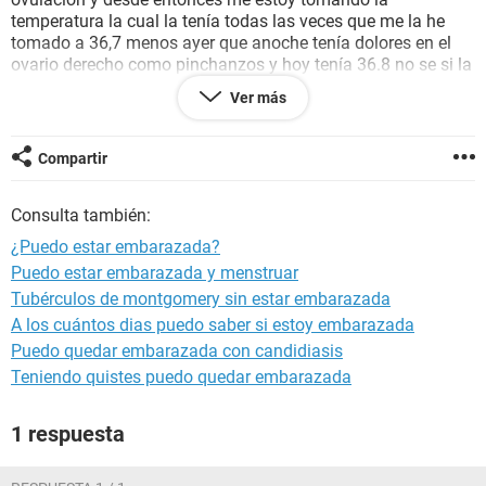
temperatura la cual la tenía todas las veces que me la he
tomado a 36,7 menos ayer que anoche tenía dolores en el
ovario derecho como pinchanzos y hoy tenía 36.8 no se si la
tempe tal cual la tengo indica que puedo o no estar
Ver más
embarazada ya que al ser irregular no quiero hacerme
ninguna prueba aún ya que no se cuando exactamente me
tiene que bajar. Podriais ayudarme? gracias
Compartir
Consulta también:
¿Puedo estar embarazada?
Puedo estar embarazada y menstruar
Tubérculos de montgomery sin estar embarazada
A los cuántos dias puedo saber si estoy embarazada
Puedo quedar embarazada con candidiasis
Teniendo quistes puedo quedar embarazada
1 respuesta