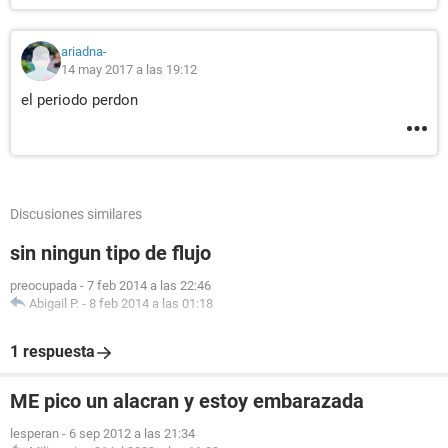
ariadna-
14 may 2017 a las 19:12
el periodo perdon
Discusiones similares
sin ningun tipo de flujo
preocupada
-
7 feb 2014 a las 22:46
Abigail P.
-
8 feb 2014 a las 01:18
1 respuesta
ME pico un alacran y estoy embarazada
lesperan
-
6 sep 2012 a las 21:34