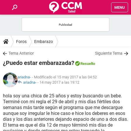
MENU
INICIO
FOROS
Foros
Embarazo
SALUD
Tema Anterior
Siguiente Tema
¿Puedo estar embarazada?
Resuelto
FAMILIA
ariadna-
- Modificado el 15 may 2017 a las 04:52
NUTRICIÓN
ariadna-
-
14 may 2017 a las 19:12
hola soy una chica de 25 años y estoy buscando un bebe.
BIENESTAR
Terminé con mi regla el 29 de abril y mis días fértiles dos
semanas más tarde según el programa que me descargue
SEXUALIDAD
aunque soy irregular le hice caso e hice los deberes en esos
días y los días anteriores dejando espacio de uno a dos días.
El tema es que el día 12 de mayo términó mis días de
GLOSARIO
ovulacion y desde entonces me estoy tomando la