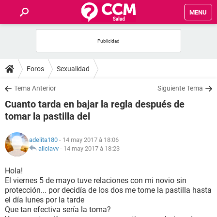
MENU
INICIO
FORUMS
Foros
Sexualidad
SALUD
Tema Anterior
Siguiente Tema
Cuanto tarda en bajar la regla después de
FAMILIA
tomar la pastilla del
NUTRICIÓN
adelita180
- 14 may 2017 à 18:06
aliciavv
-
14 may 2017 à 18:23
BIENESTAR
Hola!
El viernes 5 de mayo tuve relaciones con mi novio sin
SEXUALIDAD
protección... por decidía de los dos me tome la pastilla hasta
el día lunes por la tarde
Que tan efectiva sería la toma?
GLOSARIO