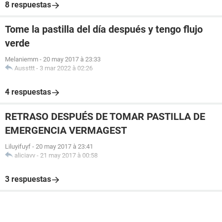
8 respuestas
Tome la pastilla del día después y tengo flujo
verde
Melaniemm
-
20 may 2017 à 23:33
Aussttt
-
3 mar 2022 à 02:26
4 respuestas
RETRASO DESPUÉS DE TOMAR PASTILLA DE
EMERGENCIA VERMAGEST
Liluyifuyf
-
20 may 2017 à 23:41
aliciavv
-
21 may 2017 à 00:58
3 respuestas