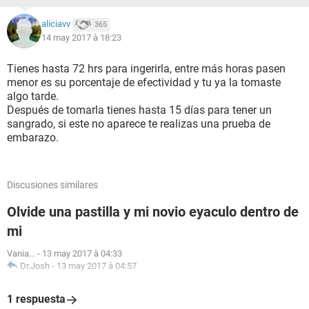
aliciavv
365
14 may 2017 à 18:23
Tienes hasta 72 hrs para ingerirla, entre más horas pasen
menor es su porcentaje de efectividad y tu ya la tomaste
algo tarde.
Después de tomarla tienes hasta 15 días para tener un
sangrado, si este no aparece te realizas una prueba de
embarazo.
Discusiones similares
Olvide una pastilla y mi novio eyaculo dentro de
mi
Vania...
-
13 may 2017 à 04:33
Dr.Josh
-
13 may 2017 à 04:57
1 respuesta