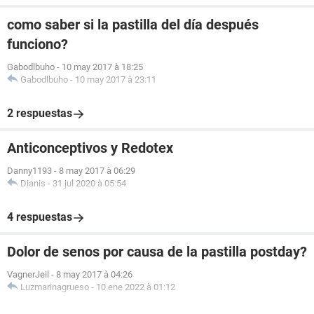
como saber si la pastilla del día después
funciono?
Gabodlbuho
-
10 may 2017 à 18:25
Gabodlbuho
-
10 may 2017 à 23:11
2 respuestas
Anticonceptivos y Redotex
Danny1193
-
8 may 2017 à 06:29
Dianis
-
31 jul 2020 à 05:54
4 respuestas
Dolor de senos por causa de la pastilla postday?
VagnerJeil
-
8 may 2017 à 04:26
Luzmarinagrueso
-
10 ene 2022 à 01:12