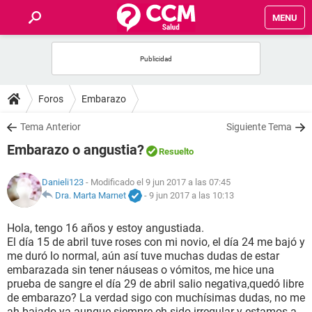
MENU
INICIO
FOROS
Foros
Embarazo
SALUD
Tema Anterior
Siguiente Tema
Embarazo o angustia?
Resuelto
FAMILIA
Danieli123
- Modificado el 9 jun 2017 a las 07:45
NUTRICIÓN
Dra. Marta Marnet
-
9 jun 2017 a las 10:13
Hola, tengo 16 años y estoy angustiada.
BIENESTAR
El día 15 de abril tuve roses con mi novio, el día 24 me bajó y
me duró lo normal, aún así tuve muchas dudas de estar
SEXUALIDAD
embarazada sin tener náuseas o vómitos, me hice una
prueba de sangre el día 29 de abril salio negativa,quedó libre
de embarazo? La verdad sigo con muchísimas dudas, no me
GLOSARIO
ah bajado ya aunque siempre eh sido irregular y estamos a