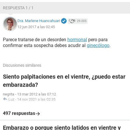
RESPUESTA 1 / 1
Dra. Marlene Huancahuari
29.005
12 jun 2017 a las 02:45
Parece tratarse de un desorden
hormonal
pero para
confirmar esta sospecha debes acudir al
ginecólogo
.
Discusiones similares
Siento palpitaciones en el vientre, ¿puedo estar
embarazada?
negrita
-
13 mar 2012 a las 07:12
Luz
-
14 nov 2021 a las 02:35
497 respuestas
Embarazo o porque siento latidos en vientre y