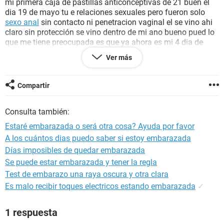
mi primera caja de pastillas anticonceptivas de 21 buen el
dia 19 de mayo tu e relaciones sexuales pero fueron solo
sexo anal
sin contacto ni penetracion vaginal el se vino ahi
claro sin protección se vino dentro de mi ano bueno pued lo
que me tiene preocupada es que ya ahora es mi 4 dia de
descanso y no me baja mi periodo y quiero saber si podré
Ver más
estar embarazada
o se debe a un
desajuste hormonal
porque igual aparte yo tengo
ovarios poliquisticos
y aparte
que ahora dui al baño y al limpiarme note el flujo un poco
Compartir
amarillo y con unas lineas algo rojisas pues no se y la
verdad estoy muy asustada tal vez me puedan ayudar se lo
Consulta también:
agradecería mucho
Estaré embarazada o será otra cosa? Ayuda por favor
A los cuántos dias puedo saber si estoy embarazada
Días imposibles de quedar embarazada
Se puede estar embarazada y tener la regla
Test de embarazo una raya oscura y otra clara
Es malo recibir toques electricos estando embarazada
✓
1 respuesta