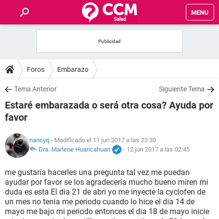
MENU
INICIO
FOROS
Foros
Embarazo
SALUD
Tema Anterior
Siguiente Tema
Estaré embarazada o será otra cosa? Ayuda por
FAMILIA
favor
NUTRICIÓN
nancyq
- Modificado el 11 jun 2017 a las 23:30
Dra. Marlene Huancahuari
-
12 jun 2017 a las 02:45
BIENESTAR
me gustaría hacerles una pregunta tal vez me puedan
ayudar por favor se los agradecería mucho bueno miren mi
SEXUALIDAD
duda es esta El dia 21 de abri yo me inyecte la cyclofen de
un mes no tenia me periodo cuando lo hice el dia 14 de
mayo me bajo mi periodo entonces el dia 18 de mayo inicie
GLOSARIO