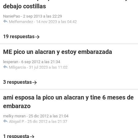
debajo costillas
NaniePao
-
2 sep 2013 a las 22:29
Melfernandez
-
14 nov 2023 a las 04:42
19 respuestas
ME pico un alacran y estoy embarazada
lesperan
-
6 sep 2012 a las 21:34
Miligarcia
-
31 jul 2023 a las 11:02
3 respuestas
ami esposa la pico un alacran y tine 6 meses de
embarazo
melky moran
-
25 dic 2012 a las 21:04
Abigail P.
-
25 dic 2012 a las 21:37
1 respuesta