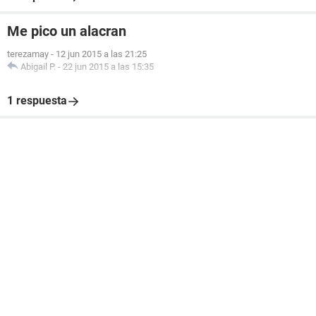
Me pico un alacran
terezamay
-
12 jun 2015 a las 21:25
Abigail P.
-
22 jun 2015 a las 15:35
1 respuesta