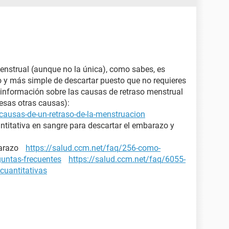
enstrual (aunque no la única), como sabes, es
ro y más simple de descartar puesto que no requieres
nformación sobre las causas de retraso menstrual
 esas otras causas):
causas-de-un-retraso-de-la-menstruacion
ntitativa en sangre para descartar el embarazo y
mbarazo
https://salud.ccm.net/faq/256-como-
guntas-frecuentes
https://salud.ccm.net/faq/6055-
cuantitativas