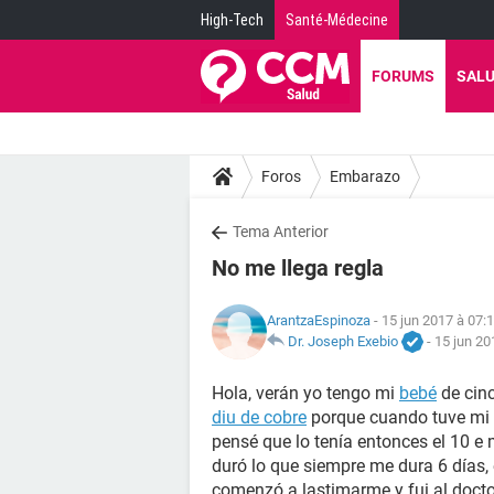
High-Tech
Santé-Médecine
FORUMS
SAL
Foros
Embarazo
Tema Anterior
No me llega regla
ArantzaEspinoza
- 15 jun 2017 à 07:
Dr. Joseph Exebio
-
15 jun 20
Hola, verán yo tengo mi
bebé
de cinc
diu de cobre
porque cuando tuve mi
pensé que lo tenía entonces el 10 
duró lo que siempre me dura 6 días, 
comenzó a lastimarme y fui al doctor