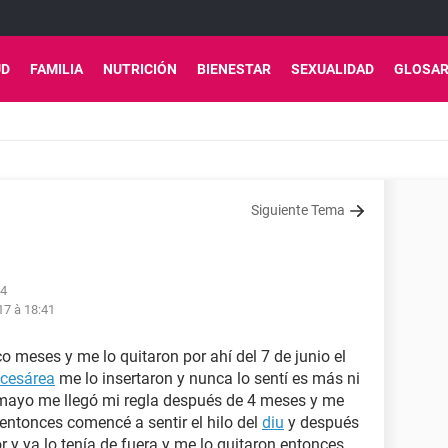
UD
FAMILIA
NUTRICIÓN
BIENESTAR
SEXUALIDAD
GLOSAR
Siguiente Tema
14
17 à 18:41
o meses y me lo quitaron por ahí del 7 de junio el
cesárea
me lo insertaron y nunca lo sentí es más ni
e mayo me llegó mi regla después de 4 meses y me
entonces comencé a sentir el hilo del
diu
y después
 y ya lo tenía de fuera y me lo quitaron entonces