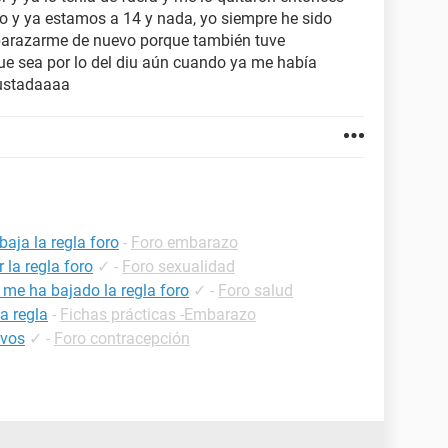
io y ya estamos a 14 y nada, yo siempre he sido
arazarme de nuevo porque también tuve
ue sea por lo del diu aún cuando ya me había
ustadaaaa
aja la regla foro
-
Foro embarazo
la regla foro
✓
-
Foro sexualidad
 me ha bajado la regla foro
✓
-
Foro salud
a regla
-
Fichas prácticas -Embarazo
ivos
✓
-
Foro contracepción