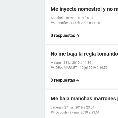
Me inyecte nomestrol y no m
Annabel
-
16 mar 2019 à 01:10
Jennifer
-
14 feb 2023 à 11:15
8 respuestas
No me baja la regla tomando 
Miriam
-
18 jul 2019 à 11:39
DRA. MARNET
-
19 jul 2019 à 10:50
3 respuestas
Me baja manchas marrones p
Jimena
-
27 mar 2019 à 23:04
Dr.Josh
-
27 mar 2019 à 23:51