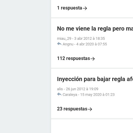
1 respuesta
No me viene la regla pero m
miau_29
-
3 abr 2012 à 18:35
Angnu
-
4 abr 2020 à 07:55
112 respuestas
Inyección para bajar regla 
alis
-
26 jun 2012 à 19:09
Caraleya
-
15 may 2020 à 01:23
23 respuestas