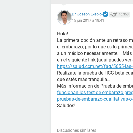
Dr. Joseph Exebio
16.358
15 jun 2017 à 18:41
Hola!
La primera opción ante un retraso m
el embarazo, por lo que es lo prime
a un médico necesariamente. Más i
en el siguiente link (aquí puedes ver
https://salud.ccm.net/faq/5655-las-
Realízate la prueba de HCG beta cua
que estés más tranquila…
Más información de Prueba de e
funcionan-los-test-de-embarazo-pre
pruebas-de-embarazo-cualitativas-o-
Saludos!
Discusiones similares