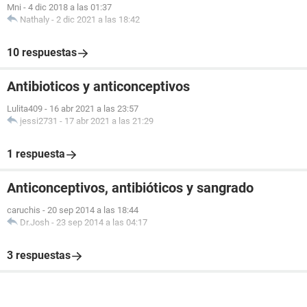
Mni
-
4 dic 2018 a las 01:37
Nathaly
-
2 dic 2021 a las 18:42
10 respuestas
Antibioticos y anticonceptivos
Lulita409
-
16 abr 2021 a las 23:57
jessi2731
-
17 abr 2021 a las 21:29
1 respuesta
Anticonceptivos, antibióticos y sangrado
caruchis
-
20 sep 2014 a las 18:44
Dr.Josh
-
23 sep 2014 a las 04:17
3 respuestas