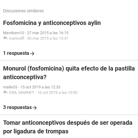
Discusiones similares
Fosfomicina y anticonceptivos aylin
Msmbsm10
-
27 mar 2015 a las 16:15
marisolfl
-
30 mar 2015 a las 13:41
1 respuesta
Monurol (fosfomicina) quita efecto de la pastilla
anticonceptiva?
maite33
-
15 oct 2019 a las 12:33
DRA. MARNET
-
16 oct 2019 a las 10:00
3 respuestas
Tomar anticonceptivos después de ser operada
por ligadura de trompas