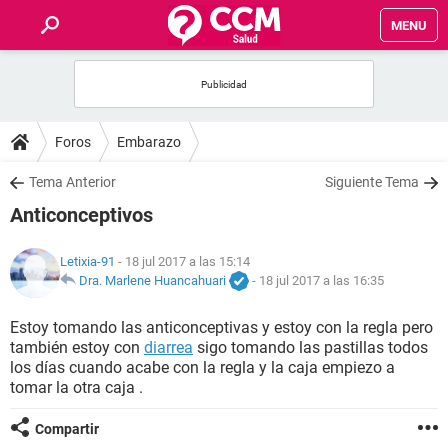
MENU
INICIO
FOROS
Foros
Embarazo
SALUD
Tema Anterior
Siguiente Tema
Anticonceptivos
FAMILIA
Letixia-91
- 18 jul 2017 a las 15:14
NUTRICIÓN
Dra. Marlene Huancahuari
-
18 jul 2017 a las 16:35
Estoy tomando las anticonceptivas y estoy con la regla pero
BIENESTAR
también estoy con
diarrea
sigo tomando las pastillas todos
los días cuando acabe con la regla y la caja empiezo a
SEXUALIDAD
tomar la otra caja .
Compartir
GLOSARIO