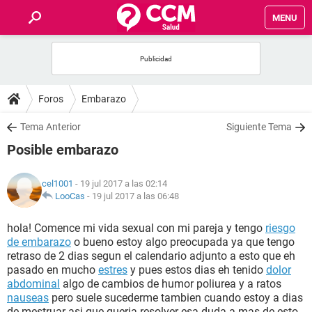
MENU
INICIO
FOROS
Foros
Embarazo
SALUD
Tema Anterior
Siguiente Tema
Posible embarazo
FAMILIA
cel1001
- 19 jul 2017 a las 02:14
NUTRICIÓN
LooCas
-
19 jul 2017 a las 06:48
hola! Comence mi vida sexual con mi pareja y tengo
riesgo
BIENESTAR
de embarazo
o bueno estoy algo preocupada ya que tengo
retraso de 2 dias segun el calendario adjunto a esto que eh
SEXUALIDAD
pasado en mucho
estres
y pues estos dias eh tenido
dolor
abdominal
algo de cambios de humor poliurea y a ratos
nauseas
pero suele sucederme tambien cuando estoy a dias
GLOSARIO
de mestruar asi que queria resolver esa duda a mas de esto