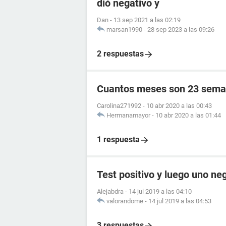
dió negativo y
Dan
-
13 sep 2021 a las 02:19
marsan1990
-
28 sep 2023 a las 09:26
2 respuestas
Cuantos meses son 23 sema
Carolina271992
-
10 abr 2020 a las 00:43
Hermanamayor
-
10 abr 2020 a las 01:44
1 respuesta
Test positivo y luego uno ne
Alejabdra
-
14 jul 2019 a las 04:10
valorandome
-
14 jul 2019 a las 04:53
3 respuestas