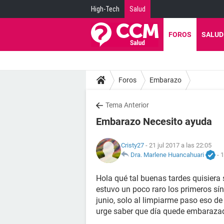
High-Tech
Salud
FOROS
SALUD
Foros
Embarazo
Tema Anterior
Embarazo Necesito ayuda
Cristy27
- 21 jul 2017 a las 22:05
Dra. Marlene Huancahuari
-
1
Hola qué tal buenas tardes quisiera
estuvo un poco raro los primeros s
junio, solo al limpiarme paso eso de
urge saber que día quede embarazad