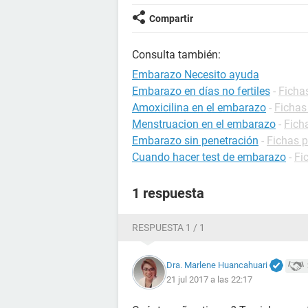
Compartir
Consulta también:
Embarazo Necesito ayuda
Embarazo en días no fertiles
-
Ficha
Amoxicilina en el embarazo
-
Fichas
Menstruacion en el embarazo
-
Fich
Embarazo sin penetración
-
Fichas 
Cuando hacer test de embarazo
-
Fi
1 respuesta
RESPUESTA 1 / 1
Dra. Marlene Huancahuari
21 jul 2017 a las 22:17