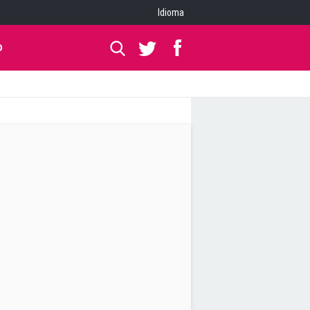
Idioma
O