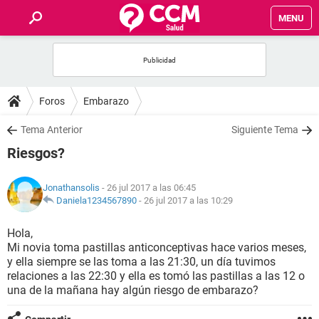
MENU
INICIO
FOROS
Foros
Embarazo
SALUD
Tema Anterior
Siguiente Tema
Riesgos?
FAMILIA
Jonathansolis
- 26 jul 2017 a las 06:45
NUTRICIÓN
Daniela1234567890
-
26 jul 2017 a las 10:29
Hola,
BIENESTAR
Mi novia toma pastillas anticonceptivas hace varios meses,
y ella siempre se las toma a las 21:30, un día tuvimos
SEXUALIDAD
relaciones a las 22:30 y ella es tomó las pastillas a las 12 o
una de la mañana hay algún riesgo de embarazo?
GLOSARIO