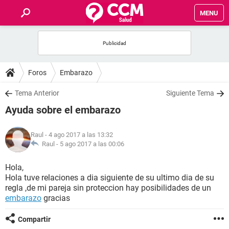
MENU
INICIO
FOROS
Foros
Embarazo
SALUD
Tema Anterior
Siguiente Tema
Ayuda sobre el embarazo
FAMILIA
Raul
- 4 ago 2017 a las 13:32
NUTRICIÓN
Raul -
5 ago 2017 a las 00:06
Hola,
BIENESTAR
Hola tuve relaciones a dia siguiente de su ultimo dia de su
regla ,de mi pareja sin proteccion hay posibilidades de un
SEXUALIDAD
embarazo
gracias
Compartir
GLOSARIO