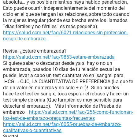
absoluta… y es posible mientras haya habido penetración.
Esto puede ocurrir, independientemente del momento del
ciclo en el que se tengan las relaciones, sobre todo cuando
la mujer es irregular (donde esa brecha entre los llamados
¨días fértiles y no fértiles¨ es más pequeña).
https://salud.ccm.net/faq/6021-relaciones-sin-proteccion-
riesgo-de-embarazo
Revisa: ¿Estaré embarazada?
https://salud.ccm.net/faq/9853-estare-embarazada
Si quiere saber o descartar desde ya si hay o no un
embarazada, pasados 10 días de tu relación sexual se
puede llevar a cabo un test cuantitativo en sangre para
HCG ... OJO, LA CUANTITATIVA DE PREFERENCIA (La que te
da un valor en números y no solo + o -)! Si no puedes
hacerte el test en sangre, toca esperar el retraso y hacer un
test simple de orina (Que también es muy sensible para
detectar el embarazo). Más información de Prueba de
embarazo
https://salud.ccm.net/faq/256-como-funcionan-
los-test-de-embarazo-preguntas-frecuentes
https://salud.ccm.net/faq/6055-pruebas-de-embarazo-
cualitativas-o-cuantitativas
Suerte!