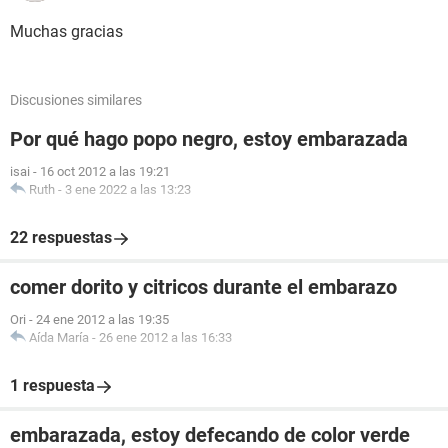
Muchas gracias
Discusiones similares
Por qué hago popo negro, estoy embarazada
isai
-
16 oct 2012 a las 19:21
Ruth
-
3 ene 2022 a las 13:23
22 respuestas
comer dorito y citricos durante el embarazo
Ori
-
24 ene 2012 a las 19:35
Aída María
-
26 ene 2012 a las 16:33
1 respuesta
embarazada, estoy defecando de color verde