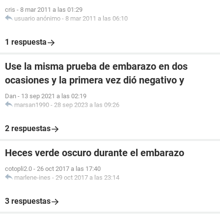
cris
-
8 mar 2011 a las 01:29
usuario anónimo
-
8 mar 2011 a las 06:10
1 respuesta
Use la misma prueba de embarazo en dos
ocasiones y la primera vez dió negativo y
Dan
-
13 sep 2021 a las 02:19
marsan1990
-
28 sep 2023 a las 09:26
2 respuestas
Heces verde oscuro durante el embarazo
cotopli2.0
-
26 oct 2017 a las 17:40
marlene-ines
-
29 oct 2017 a las 23:14
3 respuestas