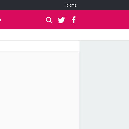
Idioma
O