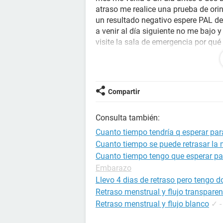
atraso me realice una prueba de ori
un resultado negativo espere PAL d
a venir al día siguiente no me bajo 
visite la sala de emergencia por qu
partir de hay me comenzó un leve do
orina esta salió negativa el médico 
eso y menciona la palabra gastritis
ustedes y leer algunas consultas m
Compartir
siento un leve dolor en el lado izqu
me siento normal mi orina no me que
Consulta también:
la boca la siento muy humedad muy 
demaciado pero dentro de todo eh e
Cuanto tiempo tendría q esperar para
esperar para saber si es un retraso 
Cuanto tiempo se puede retrasar la
Cuanto tiempo tengo que esperar pa
Embarazo
Llevo 4 dias de retraso pero tengo do
Retraso menstrual y flujo transparen
Retraso menstrual y flujo blanco
✓