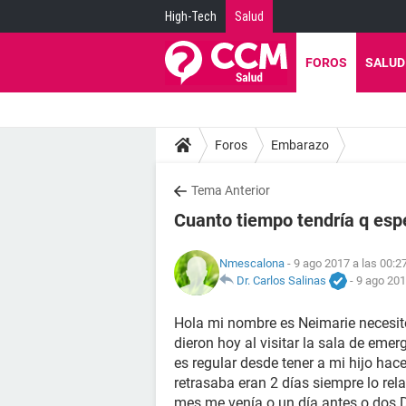
High-Tech
Salud
FOROS
SALUD
Foros
Embarazo
Tema Anterior
Cuanto tiempo tendría q espe
Nmescalona
- 9 ago 2017 a las 00:2
Dr. Carlos Salinas
-
9 ago 201
Hola mi nombre es Neimarie necesit
dieron hoy al visitar la sala de eme
es regular desde tener a mi hijo ha
retrasaba eran 2 días siempre lo rel
mes me venía o un día antes o dos 