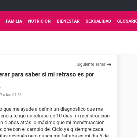
FAMILIA
NUTRICIÓN
BIENESTAR
SEXUALIDAD
GLOSARI
Siguiente Tema
rar para saber si mi retraso es por
7
7 a las 01:31
o que me ayude a definir un diagnóstico que me
rgencia.tengo un retraso de 10 días mi menstruacion
cen 4 años atrás lo máximo que mi menstruaccion
acione con el cambio de. Ciclo ya q siempre cada
Días después pero nunca me faltaba en mi día 5 de