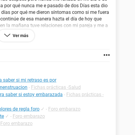
na por qué nunca me e pasado de dos Días esta dio
e días por qué me dieron síntomas como si me fuera
y continúe de esa manera hazta el día de hoy que
é en la mañana tuve relaciones con mi pareja y me a
lor abdominal fui y ellos me hicieron una prueba de
Ver más
me dijo que tenía una leve infección y que debido a
 mi menstruacion no bajaba al contactarlos a
e percato que yo no tengo ningún síntoma solo
ierdo y ayer tuve unas fuertes náuseas pero aún así
ma ni me da dificultad no tengo diareas solo que
rara la vez me dan náuseas y eso si me fatigo
stado normal cuánto tiempo más tendría que
 saber si mi retraso es por
por la infección o por un embarazo ?
 menstruacion
-
Fichas prácticas -Salud
ra saber si estoy embarazada
-
Fichas prácticas -
lores de regla foro
✓
-
Foro embarazo
te
✓
-
Foro embarazo
-
Foro embarazo