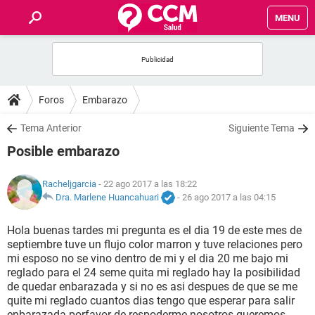
MENU
INICIO
FOROS
Foros
Embarazo
SALUD
Tema Anterior
Siguiente Tema
Posible embarazo
FAMILIA
Racheljgarcia
- 22 ago 2017 a las 18:22
NUTRICIÓN
Dra. Marlene Huancahuari
-
26 ago 2017 a las 04:15
Hola buenas tardes mi pregunta es el dia 19 de este mes de
BIENESTAR
septiembre tuve un flujo color marron y tuve relaciones pero
mi esposo no se vino dentro de mi y el dia 20 me bajo mi
SEXUALIDAD
reglado para el 24 seme quita mi reglado hay la posibilidad
de quedar enbarazada y si no es asi despues de que se me
quite mi reglado cuantos dias tengo que esperar para salir
GLOSARIO
enbarazada porfavor de respoderme nosotros queremos