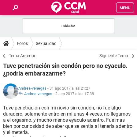
MENU
INICIO
FOROS
Foros
Sexualidad
SALUD
Tema Anterior
Siguiente Tema
Tuve penetración sin condón pero no eyaculo.
FAMILIA
¿podria embarazarme?
NUTRICIÓN
Andrea-venegas
- 31 ago 2017 a las 21:27
Andrea-venegas
-
2 sep 2017 a las 17:38
BIENESTAR
Tuve penetración con mi novio sin condón, no fue algo
duradero, solamente entro en mi unas 4 veces, no llegamos
SEXUALIDAD
a el orgasmo, y mucho menos eyaculo adentro. Fue mas
bien por curiosidad de saber que se sentia al tenerla adentro
y el meterla.
GLOSARIO