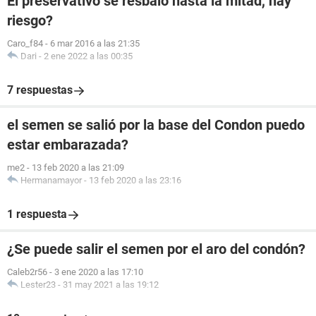
El preservativo se resbalo hasta la mitad, hay
riesgo?
Caro_f84
-
6 mar 2016 a las 21:35
Dari
-
2 ene 2022 a las 00:35
7 respuestas
el semen se salió por la base del Condon puedo
estar embarazada?
me2
-
13 feb 2020 a las 21:09
Hermanamayor
-
13 feb 2020 a las 23:16
1 respuesta
¿Se puede salir el semen por el aro del condón?
Caleb2r56
-
3 ene 2020 a las 17:10
Lester23
-
31 may 2021 a las 19:12