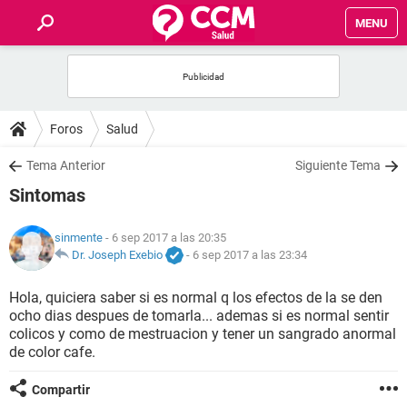
MENU
INICIO
FOROS
Foros
Salud
SALUD
Tema Anterior
Siguiente Tema
Sintomas
FAMILIA
sinmente
- 6 sep 2017 a las 20:35
NUTRICIÓN
Dr. Joseph Exebio
-
6 sep 2017 a las 23:34
Hola, quiciera saber si es normal q los efectos de la se den
BIENESTAR
ocho dias despues de tomarla... ademas si es normal sentir
colicos y como de mestruacion y tener un sangrado anormal
SEXUALIDAD
de color cafe.
Compartir
GLOSARIO