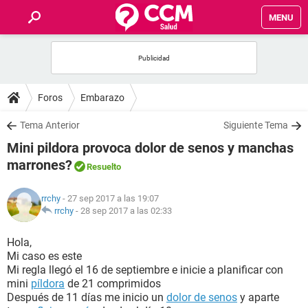
MENU
INICIO
FOROS
Foros
Embarazo
SALUD
Tema Anterior
Siguiente Tema
Mini pildora provoca dolor de senos y manchas
FAMILIA
marrones?
Resuelto
NUTRICIÓN
rrchy
- 27 sep 2017 a las 19:07
rrchy
-
28 sep 2017 a las 02:33
BIENESTAR
Hola,
Mi caso es este
SEXUALIDAD
Mi regla llegó el 16 de septiembre e inicie a planificar con
mini
píldora
de 21 comprimidos
Después de 11 días me inicio un
dolor de senos
y aparte
GLOSARIO