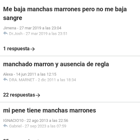
Me baja manchas marrones pero no me baja
sangre
Jimena
-
27 mar 2019 a las 23:04
Dr.Josh
-
27 mar 2019 a las 23:51
1 respuesta
manchado marron y ausencia de regla
Alexa
-
14 jun 2011 a las 12:15
DRA. MARNET
-
2 dic 2011 a las 18:34
22 respuestas
mi pene tiene manchas marrones
IGNACIO10
-
22 ago 2013 a las 22:56
Gabriel
-
27 sep 2023 a las 07:59