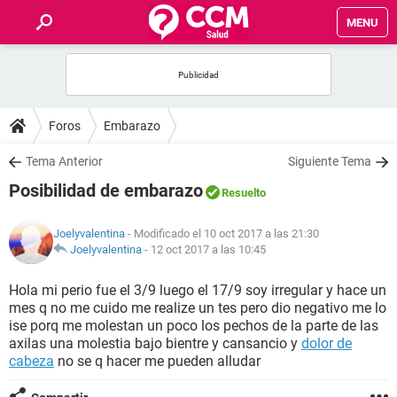
MENU
INICIO
FOROS
Foros
Embarazo
SALUD
Tema Anterior
Siguiente Tema
Posibilidad de embarazo
Resuelto
FAMILIA
Joelyvalentina
- Modificado el 10 oct 2017 a las 21:30
NUTRICIÓN
Joelyvalentina
-
12 oct 2017 a las 10:45
Hola mi perio fue el 3/9 luego el 17/9 soy irregular y hace un
BIENESTAR
mes q no me cuido me realize un tes pero dio negativo me lo
ise porq me molestan un poco los pechos de la parte de las
SEXUALIDAD
axilas una molestia bajo bientre y cansancio y
dolor de
cabeza
no se q hacer me pueden alludar
GLOSARIO