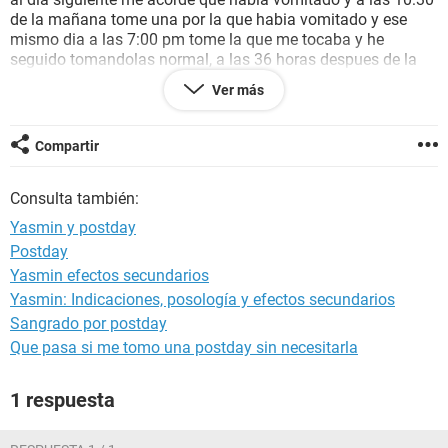
de la mañana tome una por la que habia vomitado y ese
mismo dia a las 7:00 pm tome la que me tocaba y he
seguido tomandolas normal, a las 36 horas despues de la
relación me dio miedo de que hubiera
embarazo
por el
Ver más
vomito
que tuve y tome
postday
.
Puede haber embarazo?
A los cuantos dias voy a tener sangrado ?
Compartir
No debi haber tomado postday ?
Consulta también:
Yasmin y postday
Postday
Yasmin efectos secundarios
Yasmin: Indicaciones, posología y efectos secundarios
Sangrado por postday
Que pasa si me tomo una postday sin necesitarla
1 respuesta