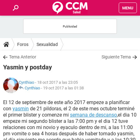
MENU
INICIO
FOROS
Foros
Sexualidad
SALUD
Tema Anterior
Siguiente Tema
Yasmin y postday
FAMILIA
Cynthiao
- 18 oct 2017 a las 23:05
NUTRICIÓN
Cynthiao
-
19 oct 2017 a las 01:38
El 12 de septiembre de este año 2017 empeze a planificar
BIENESTAR
con
yasmin
de 21 pildoras, el 2 de este mes octubre terminé
el primer blister y comenze mi
semana de descanso
,el dia 10
SEXUALIDAD
empeze mi segundo blister a las 7:00 pm y el dia 12 tuve
relaciones con mi novio y eyaculo dentro de mi, a las 11:00
pm vomite o sea 4 horas después de haber tomado yasmin,
GLOSARIO
al día siguiente me acorde que habia vomitado y a las 10:30