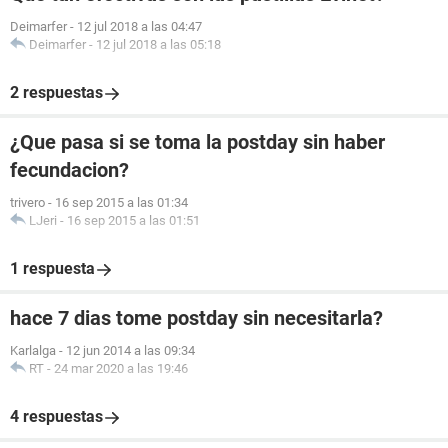
Deimarfer
-
12 jul 2018 a las 04:47
Deimarfer
-
12 jul 2018 a las 05:18
2 respuestas
¿Que pasa si se toma la postday sin haber
fecundacion?
trivero
-
16 sep 2015 a las 01:34
LJeri
-
16 sep 2015 a las 01:51
1 respuesta
hace 7 dias tome postday sin necesitarla?
Karlalga
-
12 jun 2014 a las 09:34
RT
-
24 mar 2020 a las 19:46
4 respuestas