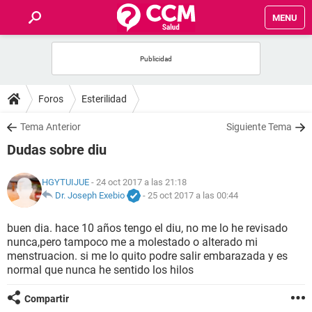
MENU
INICIO
FOROS
Foros
Esterilidad
SALUD
Tema Anterior
Siguiente Tema
Dudas sobre diu
FAMILIA
HGYTUIJUE
- 24 oct 2017 a las 21:18
NUTRICIÓN
Dr. Joseph Exebio
-
25 oct 2017 a las 00:44
buen dia. hace 10 años tengo el diu, no me lo he revisado
BIENESTAR
nunca,pero tampoco me a molestado o alterado mi
menstruacion. si me lo quito podre salir embarazada y es
SEXUALIDAD
normal que nunca he sentido los hilos
Compartir
GLOSARIO