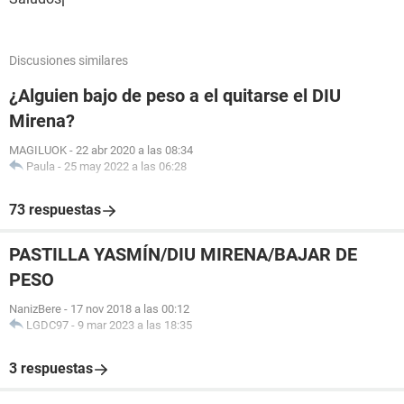
Discusiones similares
¿Alguien bajo de peso a el quitarse el DIU
Mirena?
MAGILUOK
-
22 abr 2020 a las 08:34
Paula
-
25 may 2022 a las 06:28
73 respuestas
PASTILLA YASMÍN/DIU MIRENA/BAJAR DE
PESO
NanizBere
-
17 nov 2018 a las 00:12
LGDC97
-
9 mar 2023 a las 18:35
3 respuestas