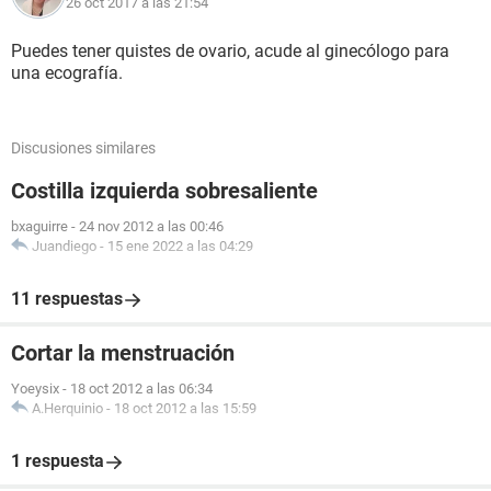
26 oct 2017 a las 21:54
Puedes tener quistes de ovario, acude al ginecólogo para
una ecografía.
Discusiones similares
Costilla izquierda sobresaliente
bxaguirre
-
24 nov 2012 a las 00:46
Juandiego
-
15 ene 2022 a las 04:29
11 respuestas
Cortar la menstruación
Yoeysix
-
18 oct 2012 a las 06:34
A.Herquinio
-
18 oct 2012 a las 15:59
1 respuesta