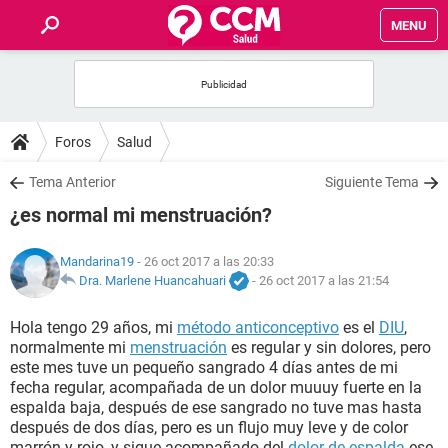
MENU
INICIO
FOROS
Foros
Salud
SALUD
Tema Anterior
Siguiente Tema
¿es normal mi menstruación?
FAMILIA
Mandarina19
- 26 oct 2017 a las 20:33
NUTRICIÓN
Dra. Marlene Huancahuari
-
26 oct 2017 a las 21:54
Hola tengo 29 años, mi
método anticonceptivo
es el
DIU
,
BIENESTAR
normalmente mi
menstruación
es regular y sin dolores, pero
este mes tuve un pequeño sangrado 4 días antes de mi
SEXUALIDAD
fecha regular, acompañada de un dolor muuuy fuerte en la
espalda baja, después de ese sangrado no tuve mas hasta
después de dos días, pero es un flujo muy leve y de color
GLOSARIO
marrón y rojo, y sigue acompañado del
dolor de espalda
ese