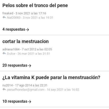
Pelos sobre el tronco del pene
freaked
-
3 nov 2021 a las 17:16
Nat20083
-
3 nov 2021 a las 19:31
4 respuestas
cortar la mestruacion
adriana1684
-
7 oct 2012 a las 02:05
Dulce
-
26 mar 2021 a las 21:51
20 respuestas
¿La vitamina K puede parar la menstruación?
nu2014
-
17 ago 2014 a las 22:31
persefhonelee@gmail.com
-
16 sep 2021 a las 16:02
10 respuestas