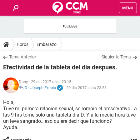
MENU
INICIO
FOROS
Foros
Embarazo
SALUD
Tema Anterior
Siguiente Tema
Efectividad de la tableta del dia despues.
FAMILIA
Dany
- 29 dic 2017 a las 23:15
NUTRICIÓN
Dr. Joseph Exebio
-
29 dic 2017 a las 23:53
Hola,
BIENESTAR
Tuve mi primera relacion sexual, se rompio el preservativo.. a
las 9 hrs tome solo una tableta dia D. Y a la media hora tuve
SEXUALIDAD
un leve sangrado.. eso quiere decir que funciono?
Ayuda.
GLOSARIO