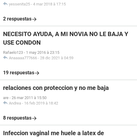
yessenita25
-
4 mar 2018 à 17:15
2 respuestas
NECESITO AYUDA, A MI NOVIA NO LE BAJA Y
USE CONDON
Rafaelo123
-
1 may 2016 à 23:15
Anaaaaa777666
-
28 dic 2021 à 04:59
19 respuestas
relaciones con proteccion y no me baja
are
-
26 mar 2011 à 15:50
Andrea
-
16 feb 2019 à 18:42
8 respuestas
Infeccion vaginal me huele a latex de