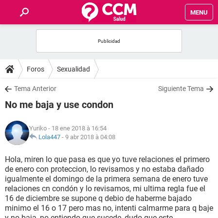
MENU
INICIO
FORUMS
Foros
Sexualidad
SALUD
Tema Anterior
Siguiente Tema
No me baja y use condon
FAMILIA
Yuriko
- 18 ene 2018 à 16:54
NUTRICIÓN
Lola447
-
9 abr 2018 à 04:08
Hola, miren lo que pasa es que yo tuve relaciones el primero
BIENESTAR
de enero con proteccion, lo revisamos y no estaba dañado
igualmente el domingo de la primera semana de enero tuve
SEXUALIDAD
relaciones cn condón y lo revisamos, mi ultima regla fue el
16 de diciembre se supone q debio de haberme bajado
minimo el 16 o 17 pero mas no, intenti calmarme para q baje
GLOSARIO
y no baja, no entiendo que sucede, dudo que este