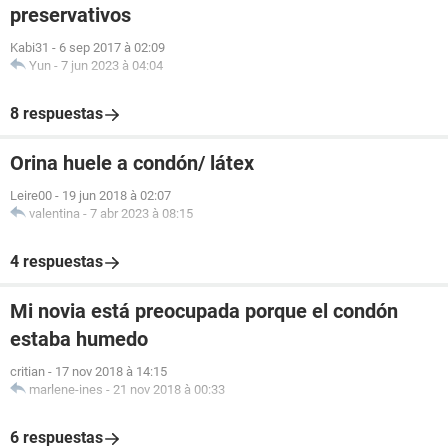
preservativos
Kabi31
-
6 sep 2017 à 02:09
Yun
-
7 jun 2023 à 04:04
8 respuestas
Orina huele a condón/ látex
Leire00
-
19 jun 2018 à 02:07
valentina
-
7 abr 2023 à 08:15
4 respuestas
Mi novia está preocupada porque el condón
estaba humedo
critian
-
17 nov 2018 à 14:15
marlene-ines
-
21 nov 2018 à 00:33
6 respuestas