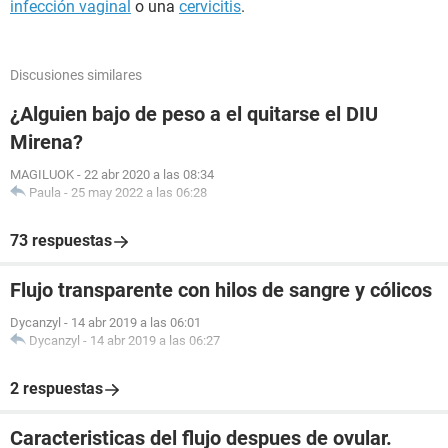
infección vaginal
o una
cervicitis
.
Discusiones similares
¿Alguien bajo de peso a el quitarse el DIU
Mirena?
MAGILUOK
-
22 abr 2020 a las 08:34
Paula
-
25 may 2022 a las 06:28
73 respuestas
Flujo transparente con hilos de sangre y cólicos
Dycanzyl
-
14 abr 2019 a las 06:01
Dycanzyl
-
14 abr 2019 a las 06:27
2 respuestas
Caracteristicas del flujo despues de ovular.