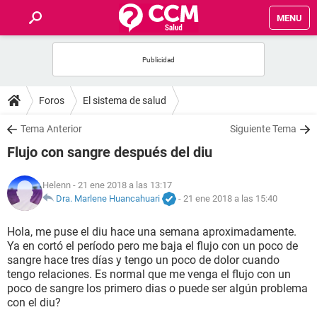
MENU
INICIO
FOROS
Foros
El sistema de salud
SALUD
Tema Anterior
Siguiente Tema
Flujo con sangre después del diu
FAMILIA
Helenn
- 21 ene 2018 a las 13:17
NUTRICIÓN
Dra. Marlene Huancahuari
-
21 ene 2018 a las 15:40
Hola, me puse el diu hace una semana aproximadamente.
BIENESTAR
Ya en cortó el período pero me baja el flujo con un poco de
sangre hace tres días y tengo un poco de dolor cuando
SEXUALIDAD
tengo relaciones. Es normal que me venga el flujo con un
poco de sangre los primero dias o puede ser algún problema
con el diu?
GLOSARIO