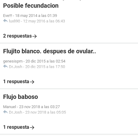
Posible fecundacion
Eve!!!
-
18 may 2014 a las 01:39
luxli90
-
12 may 2016 a las 06:43
2 respuestas
Flujito blanco. despues de ovular..
genesispm
-
20 dic 2015 a las 02:54
Dr.Josh
-
20 dic 2015 a las 17:50
1 respuesta
Flujo baboso
Manuel
-
23 nov 2018 a las 03:27
Dr.Josh
-
23 nov 2018 a las 05:05
1 respuesta