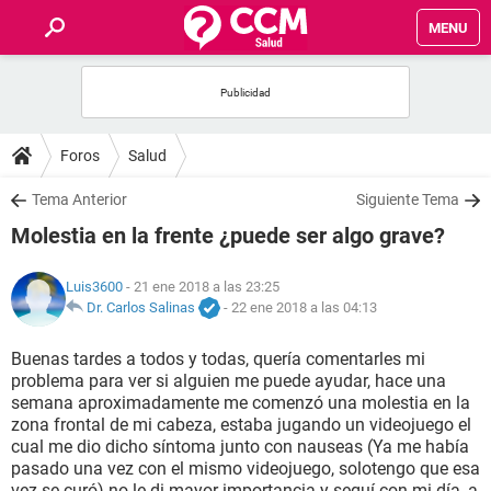
MENU
INICIO
FOROS
Foros
Salud
SALUD
Tema Anterior
Siguiente Tema
Molestia en la frente ¿puede ser algo grave?
FAMILIA
Luis3600
- 21 ene 2018 a las 23:25
NUTRICIÓN
Dr. Carlos Salinas
-
22 ene 2018 a las 04:13
Buenas tardes a todos y todas, quería comentarles mi
BIENESTAR
problema para ver si alguien me puede ayudar, hace una
semana aproximadamente me comenzó una molestia en la
SEXUALIDAD
zona frontal de mi cabeza, estaba jugando un videojuego el
cual me dio dicho síntoma junto con nauseas (Ya me había
pasado una vez con el mismo videojuego, solotengo que esa
GLOSARIO
vez se curó) no le di mayor importancia y seguí con mi día, a