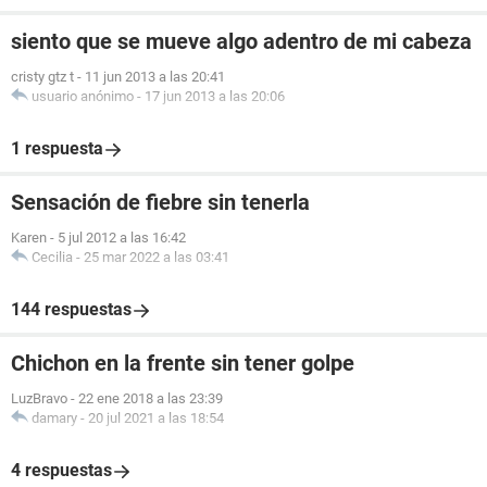
siento que se mueve algo adentro de mi cabeza
cristy gtz t
-
11 jun 2013 a las 20:41
usuario anónimo
-
17 jun 2013 a las 20:06
1 respuesta
Sensación de fiebre sin tenerla
Karen
-
5 jul 2012 a las 16:42
Cecilia
-
25 mar 2022 a las 03:41
144 respuestas
Chichon en la frente sin tener golpe
LuzBravo
-
22 ene 2018 a las 23:39
damary
-
20 jul 2021 a las 18:54
4 respuestas