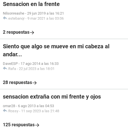
Sensacion en la frente
Nilsonreashe
-
29 jun 2019 a las 16:21
estebanqr
-
9 mar 2021 a las 03:06
2 respuestas
Siento que algo se mueve en mi cabeza al
andar...
DaveESP
-
17 ago 2014 a las 16:33
Rafa
-
22 jul 2023 a las 18:01
28 respuestas
sensacion extraña con mi frente y ojos
omar28
-
6 ago 2013 a las 04:53
Rossy
-
11 sep 2023 a las 21:48
125 respuestas