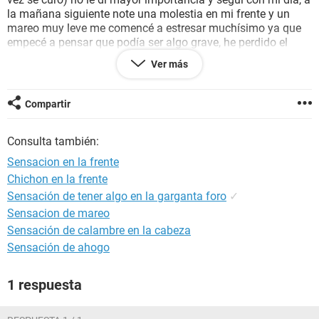
la mañana siguiente note una molestia en mi frente y un
mareo muy leve me comencé a estresar muchísimo ya que
empecé a pensar que podía ser algo grave, he perdido el
apetito todo esto hasta el día de hoy, me siento igual, no ha
Ver más
cambiado la situación, no se si será que estoy estresado de
estar pensando en esto, o si será que ocupó cambiar mis
lentes, por favor si alguien me puede ayudar me haría sentir
Compartir
mejor ya que me siento muy asustado, Saludos.
Consulta también:
Pd: Soy hipocondríaco (de ahí tanta preocupación por este
tipo de temas)
Sensacion en la frente
Chichon en la frente
Síntomas: Mareo leve que se origina en mi frente, molestia
Sensación de tener algo en la garganta foro
✓
en mi frente, falta de apetito y náuseas de vez en cuando.
Sensacion de mareo
Sensación de calambre en la cabeza
Sensación de ahogo
1 respuesta