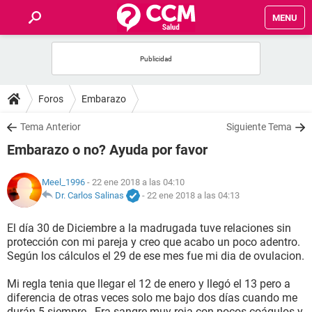
MENU
INICIO
FOROS
Foros
Embarazo
SALUD
Tema Anterior
Siguiente Tema
Embarazo o no? Ayuda por favor
FAMILIA
Meel_1996
- 22 ene 2018 a las 04:10
NUTRICIÓN
Dr. Carlos Salinas
-
22 ene 2018 a las 04:13
El día 30 de Diciembre a la madrugada tuve relaciones sin
BIENESTAR
protección con mi pareja y creo que acabo un poco adentro.
Según los cálculos el 29 de ese mes fue mi dia de ovulacion.
SEXUALIDAD
Mi regla tenia que llegar el 12 de enero y llegó el 13 pero a
diferencia de otras veces solo me bajo dos días cuando me
GLOSARIO
durán 5 siempre.. Era sangre muy roja con pocos coágulos y