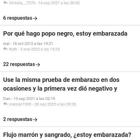
Victoria__7274
-
14 sep 2021 a las 00:42
6 respuestas
Por qué hago popo negro, estoy embarazada
isai
-
16 oct 2012 a las 19:21
Ruth
-
3 ene 2022 a las 13:23
22 respuestas
Use la misma prueba de embarazo en dos
ocasiones y la primera vez dió negativo y
Dan
-
13 sep 2021 a las 02:19
marsan1990
-
28 sep 2023 a las 09:26
2 respuestas
Flujo marrón y sangrado, ¿estoy embarazada?