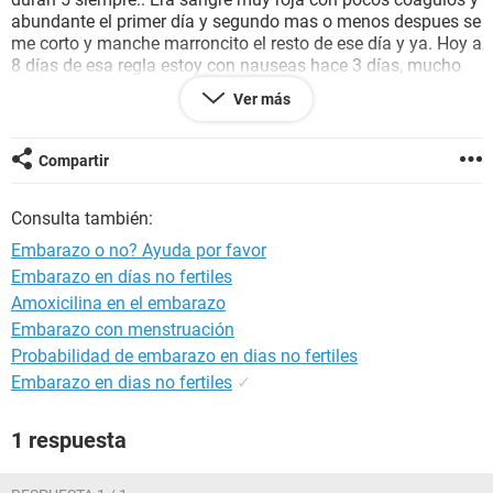
abundante el primer día y segundo mas o menos despues se
me corto y manche marroncito el resto de ese día y ya. Hoy a
8 días de esa regla estoy con nauseas hace 3 días, mucho
sueño, ah y antes de que me llegará esa regla tenia
Ver más
pinchazos en el útero y ovario. Creo que dos veces o 3 me
dieron unas puntadas que iban desde la vagina al útero.
¿Puede ser que haya posibilidad que aunque me bajo este
Compartir
embarazada? No me duelen los pechos
Consulta también:
Embarazo o no? Ayuda por favor
Embarazo en días no fertiles
Amoxicilina en el embarazo
Embarazo con menstruación
Probabilidad de embarazo en dias no fertiles
Embarazo en dias no fertiles
✓
1 respuesta