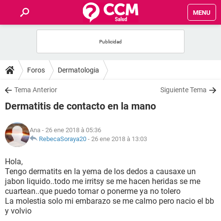
MENU
INICIO
FORUMS
Foros
Dermatologia
SALUD
Tema Anterior
Siguiente Tema
Dermatitis de contacto en la mano
FAMILIA
Ana
- 26 ene 2018 à 05:36
NUTRICIÓN
RebecaSoraya20
-
26 ene 2018 à 13:03
Hola,
BIENESTAR
Tengo dermatits en la yema de los dedos a causaxe un
jabon liquido..todo me irritsy se me hacen heridas se me
SEXUALIDAD
cuartean..que puedo tomar o ponerme ya no tolero
La molestia solo mi embarazo se me calmo pero nacio el bb
y volvio
GLOSARIO