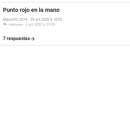
Punto rojo en la mano
Mauro33_2514
-
23 oct 2020 à 18:52
sdenave
-
3 oct 2022 à 23:09
7 respuestas