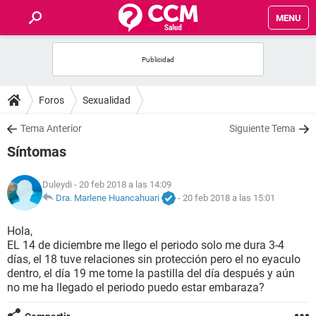
MENU
INICIO
FOROS
Foros
Sexualidad
SALUD
Tema Anterior
Siguiente Tema
Síntomas
FAMILIA
Duleydi
- 20 feb 2018 a las 14:09
NUTRICIÓN
Dra. Marlene Huancahuari
-
20 feb 2018 a las 15:01
Hola,
BIENESTAR
EL 14 de diciembre me llego el periodo solo me dura 3-4
días, el 18 tuve relaciones sin protección pero el no eyaculo
SEXUALIDAD
dentro, el día 19 me tome la pastilla del día después y aún
no me ha llegado el periodo puedo estar embaraza?
GLOSARIO