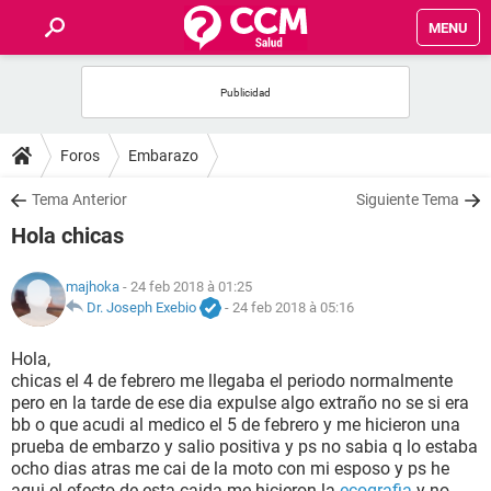
MENU
INICIO
FORUMS
Foros
Embarazo
SALUD
Tema Anterior
Siguiente Tema
Hola chicas
FAMILIA
majhoka
- 24 feb 2018 à 01:25
NUTRICIÓN
Dr. Joseph Exebio
-
24 feb 2018 à 05:16
Hola,
BIENESTAR
chicas el 4 de febrero me llegaba el periodo normalmente
pero en la tarde de ese dia expulse algo extraño no se si era
SEXUALIDAD
bb o que acudi al medico el 5 de febrero y me hicieron una
prueba de embarzo y salio positiva y ps no sabia q lo estaba
ocho dias atras me cai de la moto con mi esposo y ps he
GLOSARIO
aqui el efecto de esta caida me hicieron la
ecografia
y no