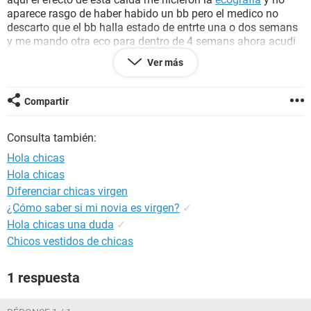
aparece rasgo de haber habido un bb pero el medico no
descarto que el bb halla estado de entrte una o dos semans
y me mando otra eco para dentro de 4 semans ahora acudi
al medico de nuievo y m ordeno otra
prueba de embarazo
Ver más
para el 27 de febrero ps no se que pensar porque este 21 de
febrero me bajo de nuevo y ps me sale solo cuando voy a
orinar y es como un agua
sangre
no se q pensar si ya no
Compartir
tengo
bebe
o si estoy por perderlo definitivamente
Consulta también:
Hola chicas
Hola chicas
Diferenciar chicas virgen
¿Cómo saber si mi novia es virgen?
✓
Hola chicas una duda
✓
Chicos vestidos de chicas
1 respuesta