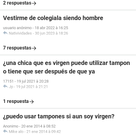
2 respuestas
Vestirme de colegiala siendo hombre
usuario anónimo
-
18 abr 2022 à 16:25
Nativividades
-
30 jun 2023 à 18:26
7 respuestas
¿una chica que es virgen puede utilizar tampon
o tiene que ser después de que ya
17151
-
19 jul 2021 à 20:28
Jp
-
19 jul 2021 à 21:21
1 respuesta
¿puedo usar tampones si aun soy virgen?
Anonimo
-
20 ene 2014 à 08:52
Mike alo
-
21 ene 2014 à 09:42