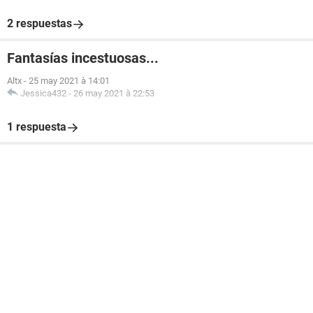
2 respuestas
Fantasías incestuosas...
Altx
-
25 may 2021 à 14:01
Jessica432
-
26 may 2021 à 22:53
1 respuesta