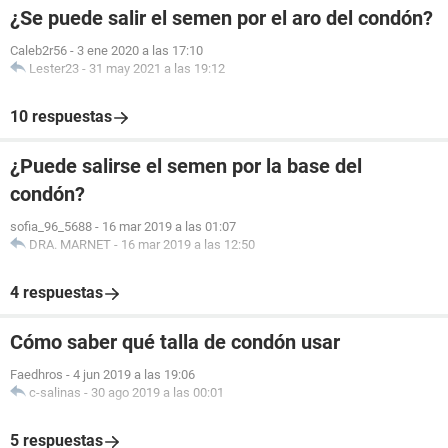
¿Se puede salir el semen por el aro del condón?
Caleb2r56
-
3 ene 2020 a las 17:10
Lester23
-
31 may 2021 a las 19:12
10 respuestas
¿Puede salirse el semen por la base del
condón?
sofia_96_5688
-
16 mar 2019 a las 01:07
DRA. MARNET
-
16 mar 2019 a las 12:50
4 respuestas
Cómo saber qué talla de condón usar
Faedhros
-
4 jun 2019 a las 19:06
c-salinas
-
30 ago 2019 a las 00:01
5 respuestas