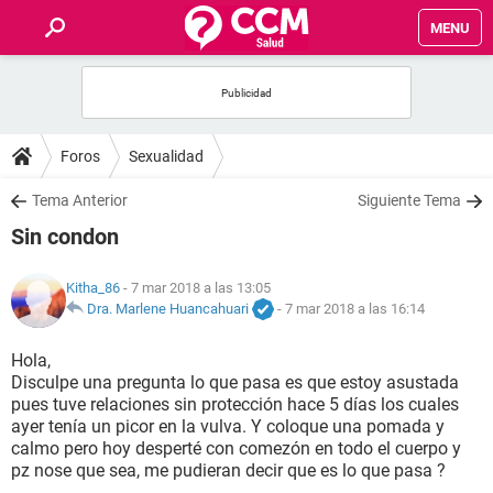
MENU
INICIO
FOROS
Foros
Sexualidad
SALUD
Tema Anterior
Siguiente Tema
Sin condon
FAMILIA
Kitha_86
- 7 mar 2018 a las 13:05
NUTRICIÓN
Dra. Marlene Huancahuari
-
7 mar 2018 a las 16:14
Hola,
BIENESTAR
Disculpe una pregunta lo que pasa es que estoy asustada
pues tuve relaciones sin protección hace 5 días los cuales
SEXUALIDAD
ayer tenía un picor en la vulva. Y coloque una pomada y
calmo pero hoy desperté con comezón en todo el cuerpo y
pz nose que sea, me pudieran decir que es lo que pasa ?
GLOSARIO