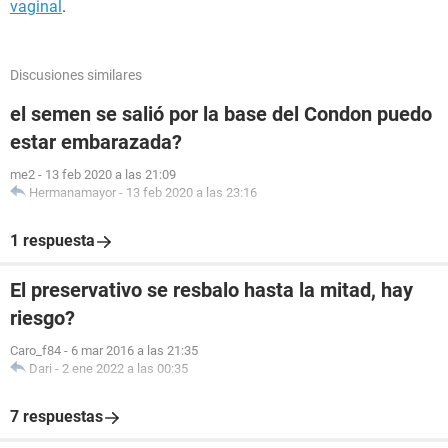
vaginal
.
Discusiones similares
el semen se salió por la base del Condon puedo
estar embarazada?
me2
-
13 feb 2020 a las 21:09
Hermanamayor
-
13 feb 2020 a las 23:16
1 respuesta
El preservativo se resbalo hasta la mitad, hay
riesgo?
Caro_f84
-
6 mar 2016 a las 21:35
Dari
-
2 ene 2022 a las 00:35
7 respuestas