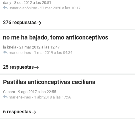
dany
-
8 oct 2012 a las 20:51
usuario anónimo
-
27 mar 2020 a las 10:17
276 respuestas
no me ha bajado, tomo anticonceptivos
la knela
-
21 mar 2012 a las 12:47
marlene-ines
-
1 mar 2019 a las 04:34
25 respuestas
Pastillas anticonceptivas ceciliana
Cabara
-
9 ago 2017 a las 22:55
marlene-ines
-
1 abr 2018 a las 17:56
6 respuestas