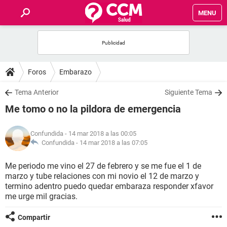
MENU
INICIO
FOROS
Foros
Embarazo
SALUD
Tema Anterior
Siguiente Tema
Me tomo o no la pildora de emergencia
FAMILIA
Confundida
- 14 mar 2018 a las 00:05
NUTRICIÓN
Confundida -
14 mar 2018 a las 07:05
Me periodo me vino el 27 de febrero y se me fue el 1 de
BIENESTAR
marzo y tube relaciones con mi novio el 12 de marzo y
termino adentro puedo quedar embaraza responder xfavor
SEXUALIDAD
me urge mil gracias.
Compartir
GLOSARIO