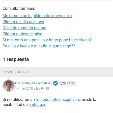
Consulta también:
Me tomo o no la pildora de emergencia
Pildora del dia despues
Dejar de tomar la pildora
Pildora anticonceptiva
Si me tomo una pastilla y hago popo hace efecto?
Pastilla y luego ir al baño, algun riesgo??
1 respuesta
RESPUESTA 1 / 1
Dra. Marlene Huancahuari
29.005
14 mar 2018 a las 04:38
Si no utilizaron un
método anticonceptivo
si existe la
posibilidad de
embarazo
.