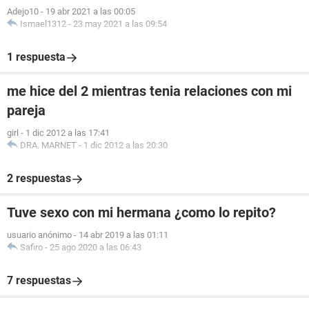
Adejo10
-
19 abr 2021 a las 00:05
Ismael1312
-
23 may 2021 a las 09:54
1 respuesta
me hice del 2 mientras tenia relaciones con mi
pareja
girl
-
1 dic 2012 a las 17:41
DRA. MARNET
-
1 dic 2012 a las 20:30
2 respuestas
Tuve sexo con mi hermana ¿como lo repito?
usuario anónimo
-
14 abr 2019 a las 01:11
Safiro
-
25 ago 2020 a las 06:43
7 respuestas