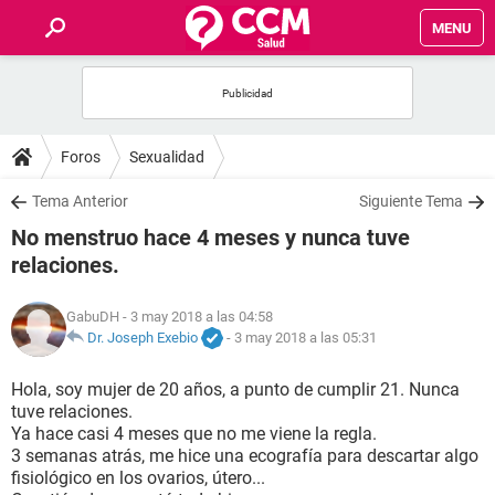
MENU
INICIO
FOROS
Foros
Sexualidad
SALUD
Tema Anterior
Siguiente Tema
No menstruo hace 4 meses y nunca tuve
FAMILIA
relaciones.
NUTRICIÓN
GabuDH
- 3 may 2018 a las 04:58
Dr. Joseph Exebio
-
3 may 2018 a las 05:31
BIENESTAR
Hola, soy mujer de 20 años, a punto de cumplir 21. Nunca
tuve relaciones.
SEXUALIDAD
Ya hace casi 4 meses que no me viene la regla.
3 semanas atrás, me hice una ecografía para descartar algo
fisiológico en los ovarios, útero...
GLOSARIO