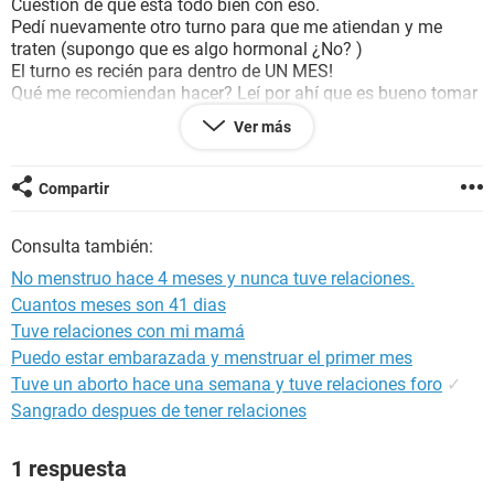
Cuestión de que está todo bien con eso.
Pedí nuevamente otro turno para que me atiendan y me
traten (supongo que es algo hormonal ¿No? )
El turno es recién para dentro de UN MES!
Qué me recomiendan hacer? Leí por ahí que es bueno tomar
pastillas anticonceptivas para que me venga el periodo y
Ver más
"regularizarlo" ...
¿Qué dicen? ... Hay algún riesgo de tomarlas?
Compartir
Consulta también:
No menstruo hace 4 meses y nunca tuve relaciones.
Cuantos meses son 41 dias
Tuve relaciones con mi mamá
Puedo estar embarazada y menstruar el primer mes
Tuve un aborto hace una semana y tuve relaciones foro
✓
Sangrado despues de tener relaciones
1 respuesta