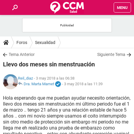
MENU
INICIO
FOROS
Foros
Sexualidad
SALUD
Tema Anterior
Siguiente Tema
Llevo dos meses sin menstruación
FAMILIA
Reil_diaz
- 3 may 2018 a las 06:38
NUTRICIÓN
Dra. Marta Marnet
-
3 may 2018 a las 11:39
Hola esperando que me puedan ayudar necesito orientación,
BIENESTAR
llevo dos meses sin menstruación mi último periodo fue el 1
de marzo .. tengo 21 años y una relación estable de hace 5
SEXUALIDAD
años .. con mi novio siempre usamos el coito interrumpido
sin otro medio de protección sin embargo mi periodo no me
llega me eh realizado una prueba de embarazo como
GLOSARIO
resultado negativo .. estoy con abundante secreción vaginal