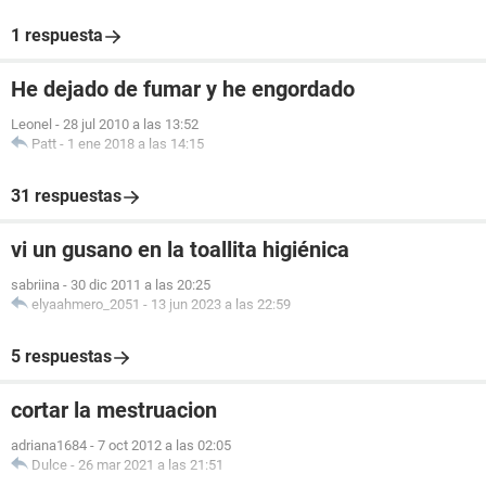
1 respuesta
He dejado de fumar y he engordado
Leonel
-
28 jul 2010 a las 13:52
Patt
-
1 ene 2018 a las 14:15
31 respuestas
vi un gusano en la toallita higiénica
sabriina
-
30 dic 2011 a las 20:25
elyaahmero_2051
-
13 jun 2023 a las 22:59
5 respuestas
cortar la mestruacion
adriana1684
-
7 oct 2012 a las 02:05
Dulce
-
26 mar 2021 a las 21:51