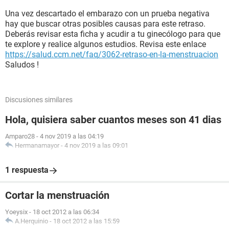
Una vez descartado el embarazo con un prueba negativa
hay que buscar otras posibles causas para este retraso.
Deberás revisar esta ficha y acudir a tu ginecólogo para que
te explore y realice algunos estudios. Revisa este enlace
https://salud.ccm.net/faq/3062-retraso-en-la-menstruacion
Saludos !
Discusiones similares
Hola, quisiera saber cuantos meses son 41 dias
Amparo28
-
4 nov 2019 a las 04:19
Hermanamayor
-
4 nov 2019 a las 09:01
1 respuesta
Cortar la menstruación
Yoeysix
-
18 oct 2012 a las 06:34
A.Herquinio
-
18 oct 2012 a las 15:59