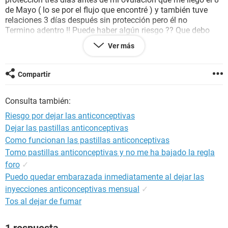
de Mayo ( lo se por el flujo que encontré ) y también tuve
relaciones 3 días después sin protección pero él no
Termino adentro !! Puede haber algún riesgo ?? Que debo
hacer Porque incluso llevo dos días con dolor en el vientre
Ver más
bajo como cólicos y un poco en la espalda baja pero no
aparece la menstruacion
Compartir
Consulta también:
Riesgo por dejar las anticonceptivas
Dejar las pastillas anticonceptivas
Como funcionan las pastillas anticonceptivas
Tomo pastillas anticonceptivas y no me ha bajado la regla
foro
✓
Puedo quedar embarazada inmediatamente al dejar las
inyecciones anticonceptivas mensual
✓
Tos al dejar de fumar