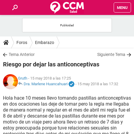
MENU
INICIO
FOROS
Foros
Embarazo
SALUD
Tema Anterior
Siguiente Tema
Riesgo por dejar las anticonceptivas
FAMILIA
Gruth
- 15 may 2018 a las 17:25
NUTRICIÓN
Dra. Marlene Huancahuari
-
15 may 2018 a las 17:32
Hola hace 10 meses llevo tomando pastillas anticonceptivas
BIENESTAR
en dos ocaciones las deje de tomar pero la regla me llegaba
de manera normal y regular en el mes de abril mi regla fue el
SEXUALIDAD
8 de abril y descanse de las pastillas durante ese mes por
motivo de un viaje pero ahora llevo un retraso de 7 días y
estoy preocupada porque tuve relaciones sexuales sin
GLOSARIO
protección tres días antes de mi ovulación que me llego el 8