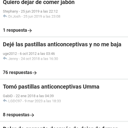
Quiero dejar de comer jabón
Stephany
-
25 jun 2019 a las 22:12
Dr.Josh
-
25 jun 2019 a las 23:08
1 respuesta
Dejé las pastillas anticonceptivas y no me baja
uge2012
-
6 oct 2012 a las 03:46
Jenny
-
24 oct 2018 a las 16:30
76 respuestas
Tomó pastillas anticonceptivas Umma
GabiD
-
22 ene 2018 a las 04:39
LGDC97
-
9 mar 2023 a las 18:33
8 respuestas