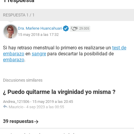
1 respuesta
RESPUESTA 1 / 1
Dra. Marlene Huancahuari
29.005
15 may 2018 a las 17:32
Si hay retraso menstrual lo primero es realizarse un
test de
embarazo
en
sangre
para descartar la posibilidad de
embarazo
.
Discusiones similares
¿ Puedo quitarme la virginidad yo misma ?
Andrea_121506
-
15 may 2019 a las 20:45
Mauricio
-
4 sep 2023 a las 00:55
39 respuestas